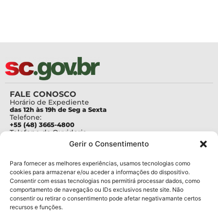
FALE CONOSCO
Horário de Expediente
das 12h às 19h de Seg a Sexta
Telefone:
+55 (48) 3665-4800
Telefone da Ouvidoria
0800-6448500
Gerir o Consentimento
E-mails:
protocolo@fapesc.sc.gov.br
Para assuntos relacionados à Pesquisa
Para fornecer as melhores experiências, usamos tecnologias como
pesquisa@fapesc.sc.gov.br
cookies para armazenar e/ou aceder a informações do dispositivo.
Para assuntos relacionados à Inovação
Consentir com essas tecnologias nos permitirá processar dados, como
inovacao@fapesc.sc.gov.br
comportamento de navegação ou IDs exclusivos neste site. Não
Para assuntos relacionados à Bolsas
consentir ou retirar o consentimento pode afetar negativamante certos
bolsas@fapesc.sc.gov.br
recursos e funções.
Para assuntos relacionados à Prestação de Contas
prestacaodecontas@fapesc.sc.gov.br