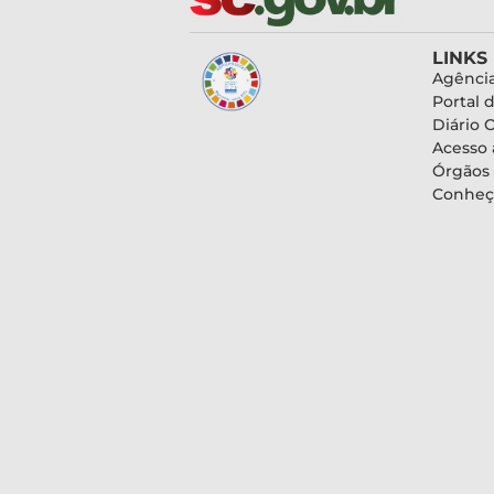
LINKS
Agência
Portal 
Diário O
Acesso 
Órgãos
Conheç