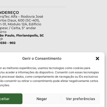
NDEREÇO
rqTec Alfa – Rodovia José
rlos Daux, 600 (SC-401),
 01, Módulo 12A, Edifício
pesc / Celta, 5° andar
irro
ão Paulo, Florianópolis, SC
EP
030 - 902
Gerir o Consentimento
er as melhores experiências, usamos tecnologias como cookies para
/ou aceder a informações do dispositivo. Consentir com essas tecnologias
rá processar dados, como comportamento de navegação ou IDs exclusivos
Não consentir ou retirar o consentimento pode afetar negativamante certos
funções.
ceitar
Negar
Ver preferências