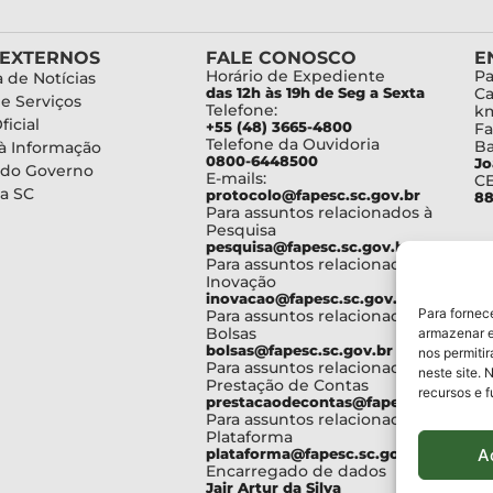
 EXTERNOS
FALE CONOSCO
E
Horário de Expediente
Pa
 de Notícias
das 12h às 19h de Seg a Sexta
Ca
de Serviços
Telefone:
km
ficial
+55 (48) 3665-4800
Fa
Telefone da Ouvidoria
Ba
à Informação
0800-6448500
Jo
 do Governo
E-mails:
C
a SC
protocolo@fapesc.sc.gov.br
88
Para assuntos relacionados à
Pesquisa
pesquisa@fapesc.sc.gov.br
Para assuntos relacionados à
Inovação
inovacao@fapesc.sc.gov.br
Para fornec
Para assuntos relacionados à
Bolsas
armazenar e
bolsas@fapesc.sc.gov.br
nos permiti
Para assuntos relacionados à
neste site. 
Prestação de Contas
recursos e 
prestacaodecontas@fapesc.sc.gov.br
Para assuntos relacionados à
Plataforma
A
plataforma@fapesc.sc.gov.br
Encarregado de dados
Jair Artur da Silva