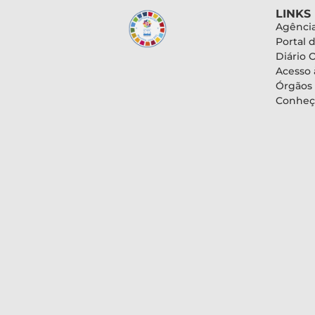
LINKS
Agência
Portal 
Diário O
Acesso 
Órgãos
Conheç