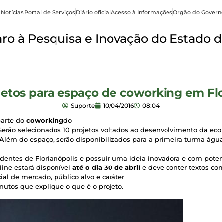
 Notícias
Portal de Serviços
Diário oficial
Acesso à Informações
Orgão do Govern
o à Pesquisa e Inovação do Estado d
jetos para espaço de coworking em Flo
Suporte
10/04/2016
08:04
parte do
coworking
do
. Serão selecionados 10 projetos voltados ao desenvolvimento da ec
 Além do espaço, serão disponibilizados para a primeira turma água,
esidentes de Florianópolis e possuir uma ideia inovadora e com pote
line estará disponível
até o dia 30 de abril
e deve conter textos co
ncial de mercado, público alvo e caráter
nutos que explique o que é o projeto.