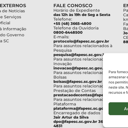
 EXTERNOS
FALE CONOSCO
E
Horário de Expediente
Pa
 de Notícias
das 12h às 19h de Seg a Sexta
Ca
de Serviços
Telefone:
km
ficial
+55 (48) 3665-4800
Fa
Telefone da Ouvidoria
Ba
à Informação
0800-6448500
Jo
 do Governo
E-mails:
C
a SC
protocolo@fapesc.sc.gov.br
88
Para assuntos relacionados à
Pesquisa
pesquisa@fapesc.sc.gov.br
Para assuntos relacionados à
Inovação
inovacao@fapesc.sc.gov.br
Para fornec
Para assuntos relacionados à
Bolsas
armazenar e
bolsas@fapesc.sc.gov.br
nos permiti
Para assuntos relacionados à
neste site. 
Prestação de Contas
recursos e 
prestacaodecontas@fapesc.sc.gov.br
Para assuntos relacionados à
Plataforma
A
plataforma@fapesc.sc.gov.br
Encarregado de dados
Jair Artur da Silva
dpo@fapesc.sc.gov.br 3665-
4831