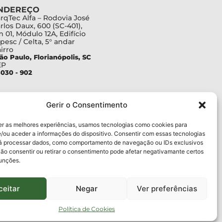
NDEREÇO
rqTec Alfa – Rodovia José
rlos Daux, 600 (SC-401),
 01, Módulo 12A, Edifício
pesc / Celta, 5° andar
irro
ão Paulo, Florianópolis, SC
EP
030 - 902
Gerir o Consentimento
er as melhores experiências, usamos tecnologias como cookies para
/ou aceder a informações do dispositivo. Consentir com essas tecnologias
rá processar dados, como comportamento de navegação ou IDs exclusivos
Não consentir ou retirar o consentimento pode afetar negativamante certos
funções.
ceitar
Negar
Ver preferências
Política de Cookies