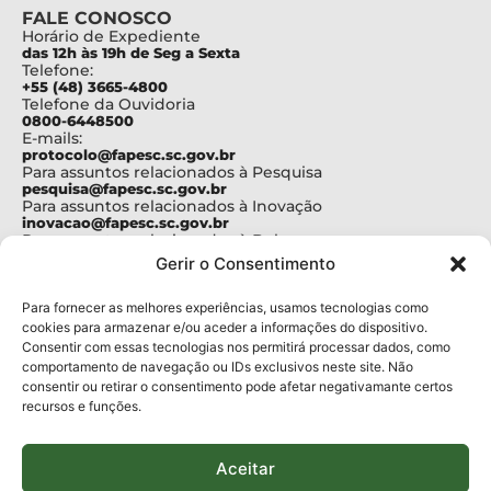
FALE CONOSCO
Horário de Expediente
das 12h às 19h de Seg a Sexta
Telefone:
+55 (48) 3665-4800
Telefone da Ouvidoria
0800-6448500
E-mails:
protocolo@fapesc.sc.gov.br
Para assuntos relacionados à Pesquisa
pesquisa@fapesc.sc.gov.br
Para assuntos relacionados à Inovação
inovacao@fapesc.sc.gov.br
Para assuntos relacionados à Bolsas
bolsas@fapesc.sc.gov.br
Gerir o Consentimento
Para assuntos relacionados à Prestação de Contas
prestacaodecontas@fapesc.sc.gov.br
Para assuntos relacionados à Plataforma
Para fornecer as melhores experiências, usamos tecnologias como
plataforma@fapesc.sc.gov.br
cookies para armazenar e/ou aceder a informações do dispositivo.
Encarregado de dados
Consentir com essas tecnologias nos permitirá processar dados, como
Jair Artur da Silva dpo@fapesc.sc.gov.br 3665-4831
comportamento de navegação ou IDs exclusivos neste site. Não
consentir ou retirar o consentimento pode afetar negativamante certos
ENDEREÇO
recursos e funções.
ParqTec Alfa – Rodovia José Carlos Daux, 600 (SC-401),
km 01, Módulo 12A, Edifício Fapesc / Celta, 5° andar
Bairro
Aceitar
João Paulo, Florianópolis, SC
CEP