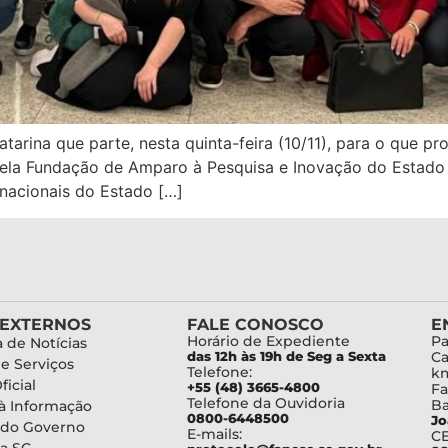
tarina que parte, nesta quinta-feira (10/11), para o que 
 pela Fundação de Amparo à Pesquisa e Inovação do Estado
rnacionais do Estado […]
 EXTERNOS
FALE CONOSCO
E
Horário de Expediente
Pa
 de Notícias
das 12h às 19h de Seg a Sexta
Ca
de Serviços
Telefone:
km
ficial
+55 (48) 3665-4800
Fa
Telefone da Ouvidoria
Ba
à Informação
0800-6448500
Jo
 do Governo
E-mails:
C
a SC