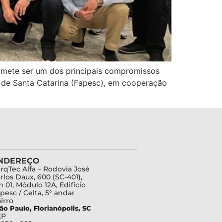
promete ser um dos principais compromissos
 de Santa Catarina (Fapesc), em cooperação
NDEREÇO
rqTec Alfa – Rodovia José
rlos Daux, 600 (SC-401),
 01, Módulo 12A, Edifício
pesc / Celta, 5° andar
irro
ão Paulo, Florianópolis, SC
EP