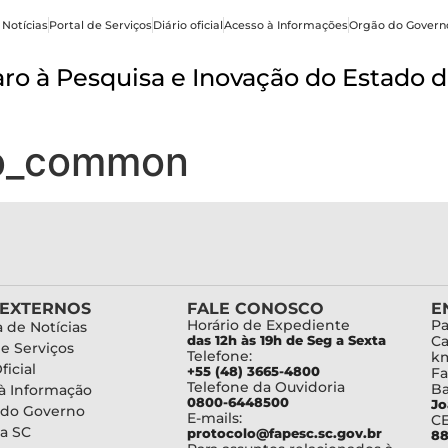
 Notícias
Portal de Serviços
Diário oficial
Acesso à Informações
Orgão do Govern
o à Pesquisa e Inovação do Estado d
b_common
 EXTERNOS
FALE CONOSCO
E
Horário de Expediente
Pa
 de Notícias
das 12h às 19h de Seg a Sexta
Ca
de Serviços
Telefone:
km
ficial
+55 (48) 3665-4800
Fa
Telefone da Ouvidoria
Ba
à Informação
0800-6448500
Jo
 do Governo
E-mails:
C
a SC
protocolo@fapesc.sc.gov.br
88