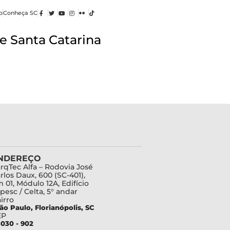
o
Conheça SC
e Santa Catarina
NDEREÇO
rqTec Alfa – Rodovia José
rlos Daux, 600 (SC-401),
 01, Módulo 12A, Edifício
pesc / Celta, 5° andar
irro
ão Paulo, Florianópolis, SC
EP
030 - 902