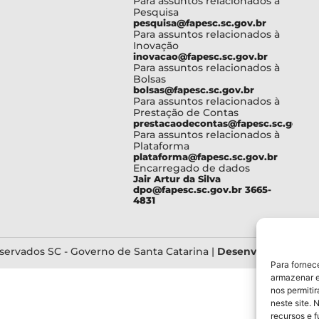
Para assuntos relacionados à
Pesquisa
pesquisa@fapesc.sc.gov.br
Para assuntos relacionados à
Inovação
inovacao@fapesc.sc.gov.br
Para assuntos relacionados à
Bolsas
bolsas@fapesc.sc.gov.br
Para assuntos relacionados à
Prestação de Contas
prestacaodecontas@fapesc.sc.gov.br
Para assuntos relacionados à
Plataforma
plataforma@fapesc.sc.gov.br
Encarregado de dados
Jair Artur da Silva
dpo@fapesc.sc.gov.br 3665-
4831
servados SC - Governo de Santa Catarina |
Desenvolvedor - F
Para fornec
armazenar e
nos permiti
neste site. 
recursos e 