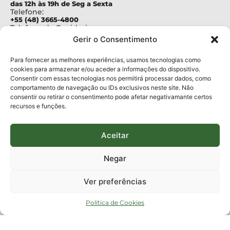
das 12h às 19h de Seg a Sexta
Telefone:
+55 (48) 3665-4800
Telefone da Ouvidoria
0800-6448500
Gerir o Consentimento
E-mails:
protocolo@fapesc.sc.gov.br
Para assuntos relacionados à Pesquisa
Para fornecer as melhores experiências, usamos tecnologias como
pesquisa@fapesc.sc.gov.br
cookies para armazenar e/ou aceder a informações do dispositivo.
Para assuntos relacionados à Inovação
Consentir com essas tecnologias nos permitirá processar dados, como
inovacao@fapesc.sc.gov.br
comportamento de navegação ou IDs exclusivos neste site. Não
Para assuntos relacionados à Bolsas
consentir ou retirar o consentimento pode afetar negativamante certos
bolsas@fapesc.sc.gov.br
recursos e funções.
Para assuntos relacionados à Prestação de Contas
prestacaodecontas@fapesc.sc.gov.br
Para assuntos relacionados à Plataforma
plataforma@fapesc.sc.gov.br
Aceitar
Encarregado de dados
Jair Artur da Silva dpo@fapesc.sc.gov.br 3665-4831
Negar
ENDEREÇO
ParqTec Alfa – Rodovia José Carlos Daux, 600 (SC-401),
Ver preferências
km 01, Módulo 12A, Edifício Fapesc / Celta, 5° andar
Bairro
João Paulo, Florianópolis, SC
Política de Cookies
CEP
88030 - 902