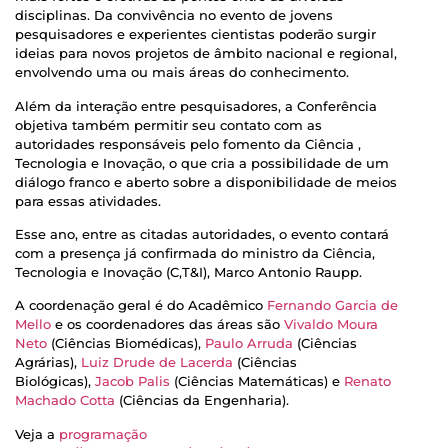
disciplinas. Da convivência no evento de jovens
pesquisadores e experientes cientistas poderão surgir
ideias para novos projetos de âmbito nacional e regional,
envolvendo uma ou mais áreas do conhecimento.
Além da interação entre pesquisadores, a Conferência
objetiva também permitir seu contato com as
autoridades responsáveis pelo fomento da Ciência ,
Tecnologia e Inovação, o que cria a possibilidade de um
diálogo franco e aberto sobre a disponibilidade de meios
para essas atividades.
Esse ano, entre as citadas autoridades, o evento contará
com a presença já confirmada do ministro da Ciência,
Tecnologia e Inovação (C,T&I), Marco Antonio Raupp.
A coordenação geral é do Acadêmico
Fernando Garcia de
Mello
e os coordenadores das áreas são
Vivaldo Moura
Neto
(Ciências Biomédicas),
Paulo Arruda
(Ciências
Agrárias),
Luiz Drude de Lacerda
(Ciências
Biológicas),
Jacob Palis
(Ciências Matemáticas) e
Renato
Machado Cotta
(Ciências da Engenharia).
Veja a
programação