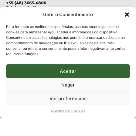
+55 (48) 3665-4800
Telefone da Ouvidoria
0800-6448500
Gerir o Consentimento
E-mails:
protocolo@fapesc.sc.gov.br
Para assuntos relacionados à Pesquisa
Para fornecer as melhores experiências, usamos tecnologias como
pesquisa@fapesc.sc.gov.br
cookies para armazenar e/ou aceder a informações do dispositivo.
Para assuntos relacionados à Inovação
Consentir com essas tecnologias nos permitirá processar dados, como
inovacao@fapesc.sc.gov.br
comportamento de navegação ou IDs exclusivos neste site. Não
Para assuntos relacionados à Bolsas
consentir ou retirar o consentimento pode afetar negativamante certos
bolsas@fapesc.sc.gov.br
recursos e funções.
Para assuntos relacionados à Prestação de Contas
prestacaodecontas@fapesc.sc.gov.br
Para assuntos relacionados à Plataforma
plataforma@fapesc.sc.gov.br
Aceitar
Encarregado de dados
Jair Artur da Silva dpo@fapesc.sc.gov.br 3665-4831
Negar
ENDEREÇO
ParqTec Alfa – Rodovia José Carlos Daux, 600 (SC-401),
Ver preferências
km 01, Módulo 12A, Edifício Fapesc / Celta, 5° andar
Bairro
João Paulo, Florianópolis, SC
Política de Cookies
CEP
88030 - 902
Política de privacidade