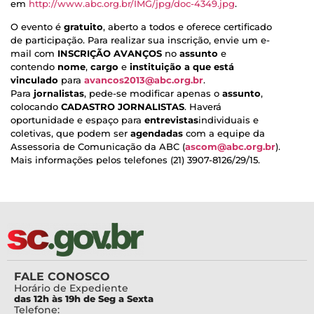
em
http://www.abc.org.br/IMG/jpg/doc-4349.jpg
.
O evento é
gratuito
,
aberto a todos e oferece certificado
de participação. Para realizar sua inscrição, envie um e-
mail com
INSCRIÇÃO AVANÇOS
no
assunto
e
contendo
nome
,
cargo
e
instituição a que está
vinculado
para
avancos2013@abc.org.br
.
Para
jornalistas
, pede-se modificar apenas o
assunto
,
colocando
CADASTRO JORNALISTAS
. Haverá
oportunidade e espaço para
entrevistas
individuais e
coletivas, que podem ser
agendadas
com a equipe da
Assessoria de Comunicação da ABC (
ascom@abc.org.br
).
Mais informações pelos telefones (21) 3907-8126/29/15.
FALE CONOSCO
Horário de Expediente
das 12h às 19h de Seg a Sexta
Telefone: