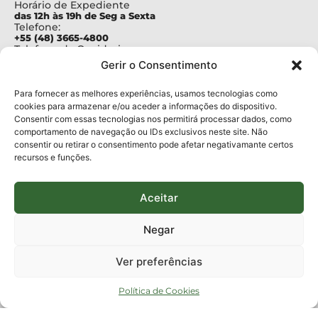
Horário de Expediente
das 12h às 19h de Seg a Sexta
Telefone:
+55 (48) 3665-4800
Telefone da Ouvidoria
0800-6448500
Gerir o Consentimento
E-mails:
protocolo@fapesc.sc.gov.br
Para assuntos relacionados à Pesquisa
Para fornecer as melhores experiências, usamos tecnologias como
pesquisa@fapesc.sc.gov.br
cookies para armazenar e/ou aceder a informações do dispositivo.
Para assuntos relacionados à Inovação
Consentir com essas tecnologias nos permitirá processar dados, como
inovacao@fapesc.sc.gov.br
comportamento de navegação ou IDs exclusivos neste site. Não
Para assuntos relacionados à Bolsas
consentir ou retirar o consentimento pode afetar negativamante certos
bolsas@fapesc.sc.gov.br
recursos e funções.
Para assuntos relacionados à Prestação de Contas
prestacaodecontas@fapesc.sc.gov.br
Para assuntos relacionados à Plataforma
plataforma@fapesc.sc.gov.br
Aceitar
Encarregado de dados
Jair Artur da Silva dpo@fapesc.sc.gov.br 3665-4831
Negar
ENDEREÇO
ParqTec Alfa – Rodovia José Carlos Daux, 600 (SC-401),
Ver preferências
km 01, Módulo 12A, Edifício Fapesc / Celta, 5° andar
Bairro
João Paulo, Florianópolis, SC
Política de Cookies
CEP
88030 - 902