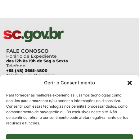
FALE CONOSCO
Horário de Expediente
das 12h às 19h de Seg a Sexta
Telefone:
+55 (48) 3665-4800
Telefone da Ouvidoria
0800-6448500
Gerir o Consentimento
E-mails:
protocolo@fapesc.sc.gov.br
Para assuntos relacionados à Pesquisa
Para fornecer as melhores experiências, usamos tecnologias como
pesquisa@fapesc.sc.gov.br
cookies para armazenar e/ou aceder a informações do dispositivo.
Para assuntos relacionados à Inovação
Consentir com essas tecnologias nos permitirá processar dados, como
inovacao@fapesc.sc.gov.br
comportamento de navegação ou IDs exclusivos neste site. Não
Para assuntos relacionados à Bolsas
consentir ou retirar o consentimento pode afetar negativamante certos
bolsas@fapesc.sc.gov.br
recursos e funções.
Para assuntos relacionados à Prestação de Contas
prestacaodecontas@fapesc.sc.gov.br
Para assuntos relacionados à Plataforma
plataforma@fapesc.sc.gov.br