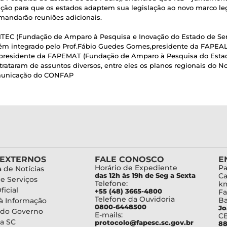
ção para que os estados adaptem sua legislação ao novo marco lega
mandarão reuniões adicionais.
PITEC (Fundação de Amparo à Pesquisa e Inovação do Estado de Ser
ém integrado pelo Prof.Fábio Guedes Gomes,presidente da FAPEA
 presidente da FAPEMAT (Fundação de Amparo à Pesquisa do Estad
ataram de assuntos diversos, entre eles os planos regionais do No
omunicação do CONFAP
 EXTERNOS
FALE CONOSCO
E
Horário de Expediente
Pa
 de Notícias
das 12h às 19h de Seg a Sexta
Ca
de Serviços
Telefone:
km
ficial
+55 (48) 3665-4800
Fa
Telefone da Ouvidoria
Ba
à Informação
0800-6448500
Jo
 do Governo
E-mails:
C
a SC
protocolo@fapesc.sc.gov.br
88