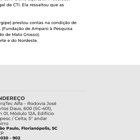
l de CTI. Ela ressaltou que as
gipe) prestou contas na condição de
L (Fundação de Amparo à Pesquisa
o de Mato Grosso).
rte e do Nordeste.
NDEREÇO
rqTec Alfa – Rodovia José
rlos Daux, 600 (SC-401),
 01, Módulo 12A, Edifício
pesc / Celta, 5° andar
irro
ão Paulo, Florianópolis, SC
EP
030 - 902