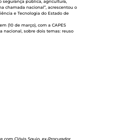
 segurança pública, agricultura,
ma chamada nacional”, acrescentou o
iência e Tecnologia do Estado de
tem (10 de março), com a CAPES
 nacional, sobre dois temas: reuso
e com Clóvis Squio, ex-Procurador