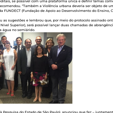
 editais, se possível com uma plataforma única e definir temas como
, recomendou. “Também a Violência urbana deveria ser objeto de u
e da FUNDECT (Fundação de Apoio ao Desenvolvimento do Ensino, C
eu as sugestões e lembrou que, por meio do protocolo assinado on
ível Superior), será possível lançar duas chamadas de abrangência
a água no semiárido.
à Pesquisa do Estado de São Paulo), anunciou que fez – juntament