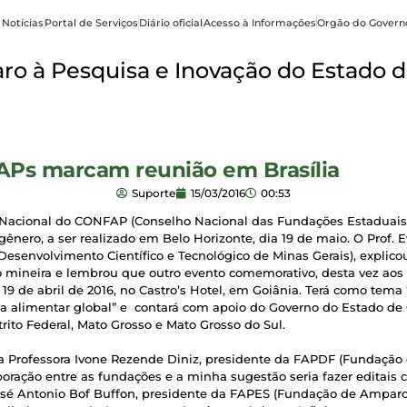
 Notícias
Portal de Serviços
Diário oficial
Acesso à Informações
Orgão do Govern
o à Pesquisa e Inovação do Estado d
APs marcam reunião em Brasília
Suporte
15/03/2016
00:53
 Nacional do CONFAP (Conselho Nacional das Fundações Estaduais 
ero, a ser realizado em Belo Horizonte, dia 19 de maio. O Prof. Eva
senvolvimento Científico e Tecnológico de Minas Gerais), explic
o mineira e lembrou que outro evento comemorativo, desta vez ao
 e 19 de abril de 2016, no Castro’s Hotel, em Goiânia. Terá como tema
nça alimentar global” e contará com apoio do Governo do Estado d
rito Federal, Mato Grosso e Mato Grosso do Sul.
a Professora Ivone Rezende Diniz, presidente da FAPDF (Fundação
boração entre as fundações e a minha sugestão seria fazer editais
 José Antonio Bof Buffon, presidente da FAPES (Fundação de Amparo