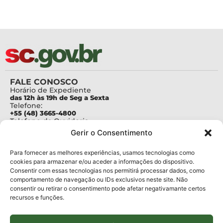
FALE CONOSCO
Horário de Expediente
das 12h às 19h de Seg a Sexta
Telefone:
+55 (48) 3665-4800
Telefone da Ouvidoria
0800-6448500
Gerir o Consentimento
E-mails:
protocolo@fapesc.sc.gov.br
Para assuntos relacionados à Pesquisa
Para fornecer as melhores experiências, usamos tecnologias como
pesquisa@fapesc.sc.gov.br
cookies para armazenar e/ou aceder a informações do dispositivo.
Para assuntos relacionados à Inovação
Consentir com essas tecnologias nos permitirá processar dados, como
inovacao@fapesc.sc.gov.br
comportamento de navegação ou IDs exclusivos neste site. Não
Para assuntos relacionados à Bolsas
consentir ou retirar o consentimento pode afetar negativamante certos
bolsas@fapesc.sc.gov.br
recursos e funções.
Para assuntos relacionados à Prestação de Contas
prestacaodecontas@fapesc.sc.gov.br
Para assuntos relacionados à Plataforma
plataforma@fapesc.sc.gov.br