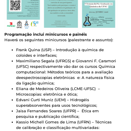
Programação inclui minicursos e painéis
Haverá os seguintes minicursos (palestrante e assunto):
Frank Quina (USP) – Introdução à química de
coloides e interfaces;
Maximiliano Segala (UFRGS) e Giovanni F. Caramori
(UFSC) respectivamente vão dar os cursos Química
computacional: Métodos teóricos para a avaliação
deespectroscopias eletrônicas e: A natureza física
da ligação química;
Eliana de Medeiros Oliveira (LCME-UFSC) –
Microscopias: eletrônica e ótica;
Edvani Curti Muniz (UEM) – Hidrogéis
superabsorventes para usos tecnológicos;
Jaisa Fernandes Soares (UFPR) – Ética em
pesquisa e publicação cientíﬁca;
Kassio Michell Gomes de Lima (UFRN) – Técnicas
de calibração e classiﬁcação multivariadas: