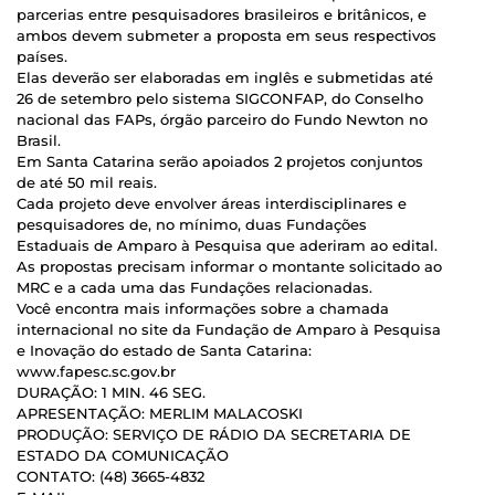
parcerias entre pesquisadores brasileiros e britânicos, e
ambos devem submeter a proposta em seus respectivos
países.
Elas deverão ser elaboradas em inglês e submetidas até
26 de setembro pelo sistema SIGCONFAP, do Conselho
nacional das FAPs, órgão parceiro do Fundo Newton no
Brasil.
Em Santa Catarina serão apoiados 2 projetos conjuntos
de até 50 mil reais.
Cada projeto deve envolver áreas interdisciplinares e
pesquisadores de, no mínimo, duas Fundações
Estaduais de Amparo à Pesquisa que aderiram ao edital.
As propostas precisam informar o montante solicitado ao
MRC e a cada uma das Fundações relacionadas.
Você encontra mais informações sobre a chamada
internacional no site da Fundação de Amparo à Pesquisa
e Inovação do estado de Santa Catarina:
www.fapesc.sc.gov.br
DURAÇÃO: 1 MIN. 46 SEG.
APRESENTAÇÃO: MERLIM MALACOSKI
PRODUÇÃO: SERVIÇO DE RÁDIO DA SECRETARIA DE
ESTADO DA COMUNICAÇÃO
CONTATO: (48) 3665-4832