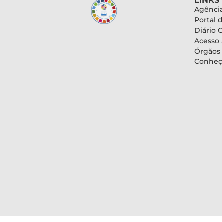
LINKS
Agência
Portal 
Diário O
Acesso 
Órgãos
Conheç