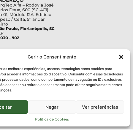
NDEREÇO
rqTec Alfa – Rodovia José
rlos Daux, 600 (SC-401),
 01, Módulo 12A, Edifício
pesc / Celta, 5° andar
irro
ão Paulo, Florianópolis, SC
EP
030 - 902
Gerir o Consentimento
er as melhores experiências, usamos tecnologias como cookies para
/ou aceder a informações do dispositivo. Consentir com essas tecnologias
rá processar dados, como comportamento de navegação ou IDs exclusivos
Não consentir ou retirar o consentimento pode afetar negativamante certos
funções.
ceitar
Negar
Ver preferências
Política de Cookies