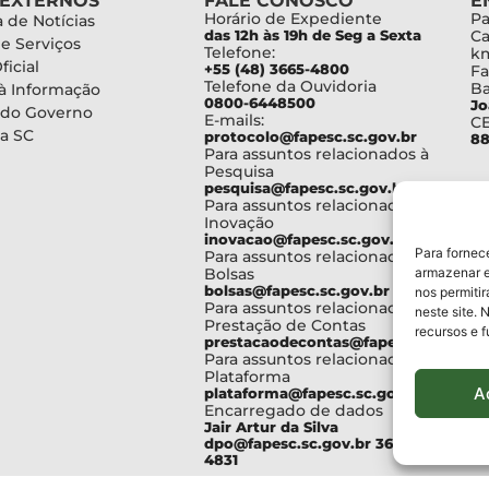
 EXTERNOS
FALE CONOSCO
E
Horário de Expediente
Pa
 de Notícias
das 12h às 19h de Seg a Sexta
Ca
de Serviços
Telefone:
km
ficial
+55 (48) 3665-4800
Fa
Telefone da Ouvidoria
Ba
à Informação
0800-6448500
Jo
 do Governo
E-mails:
C
a SC
protocolo@fapesc.sc.gov.br
88
Para assuntos relacionados à
Pesquisa
pesquisa@fapesc.sc.gov.br
Para assuntos relacionados à
Inovação
inovacao@fapesc.sc.gov.br
Para fornec
Para assuntos relacionados à
Bolsas
armazenar e
bolsas@fapesc.sc.gov.br
nos permiti
Para assuntos relacionados à
neste site. 
Prestação de Contas
recursos e 
prestacaodecontas@fapesc.sc.gov.br
Para assuntos relacionados à
Plataforma
A
plataforma@fapesc.sc.gov.br
Encarregado de dados
Jair Artur da Silva
dpo@fapesc.sc.gov.br 3665-
4831