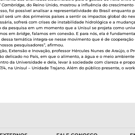
of Cambridge
, do Reino Unido, mostrou a influência do crescimento 
sso, foi possível analisar a representatividade do Brasil enquanto
l será um dos primeiros países a sentir os impactos global do nex
ria, sofrerá com crises de instabilidade hidrológica e a mudança i
o da pesquisa em um momento que a Unisul se projeta como univer
lamos em
bridge
, falamos em conexão. E para nós, ela é fundamenta
 dessa temática integra-se nesse movimento que é de cooperação ci
nossos pesquisadores”, afirmou.
ação, Extensão e Inovação, professor Hércules Nunes de Araújo, o P
o delicado no País, em que o alimento, a água e o meio ambiente
tro da Universidade e dela, levar à sociedade com clareza e propos
27/4, na Unisul – Unidade Trajano. Além do público presente, o wor