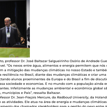
to, professor Dr. José Baltazar Salgueirinho Osório de Andrade Guerr
vel. “Os nexos entre água, alimentos e energia permitem que nós 
m a mitigação das mudanças climáticas no nosso Estado e também 
 a resiliência no Brasil, diante das mudanças climáticas e criar um
ectando alunos proeminentes da Europa e do Brasil a fim de disc
ossa sociedade e economias. E no mundo com a população ainda em
igantes. Infelizmente as mudanças ambiental e econômica global s
municípios e País”, ressalta Baltazar.
ofessor Dr. Jean-Fraçois Mercure, da
Radboud University
, da Holand
 as atividades. Ele atua na área de energia e mudanças climáticas
ngajamento dos chamados
steakholders
para a gestão do nexo entre 