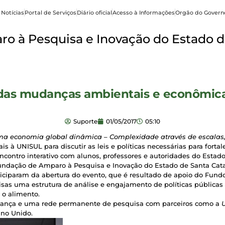
 Notícias
Portal de Serviços
Diário oficial
Acesso à Informações
Orgão do Govern
o à Pesquisa e Inovação do Estado d
te das mudanças ambientais e econômic
Suporte
01/05/2017
05:10
ma economia global dinâmica – Complexidade através de escalas,
ais à UNISUL para discutir as leis e políticas necessárias para fortale
ontro interativo com alunos, professores e autoridades do Estado
ndação de Amparo à Pesquisa e Inovação do Estado de Santa Catari
rticiparam da abertura do evento, que é resultado de apoio do Fun
as uma estrutura de análise e engajamento de políticas públicas 
 o alimento.
aliança e uma rede permanente de pesquisa com parceiros como a
no Unido.