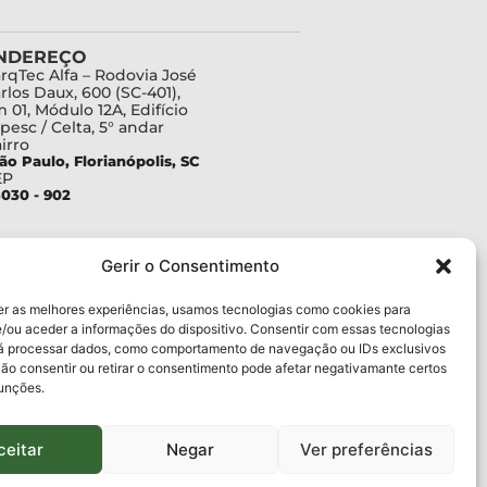
NDEREÇO
rqTec Alfa – Rodovia José
rlos Daux, 600 (SC-401),
 01, Módulo 12A, Edifício
pesc / Celta, 5° andar
irro
ão Paulo, Florianópolis, SC
EP
030 - 902
Gerir o Consentimento
er as melhores experiências, usamos tecnologias como cookies para
/ou aceder a informações do dispositivo. Consentir com essas tecnologias
rá processar dados, como comportamento de navegação ou IDs exclusivos
Não consentir ou retirar o consentimento pode afetar negativamante certos
funções.
ceitar
Negar
Ver preferências