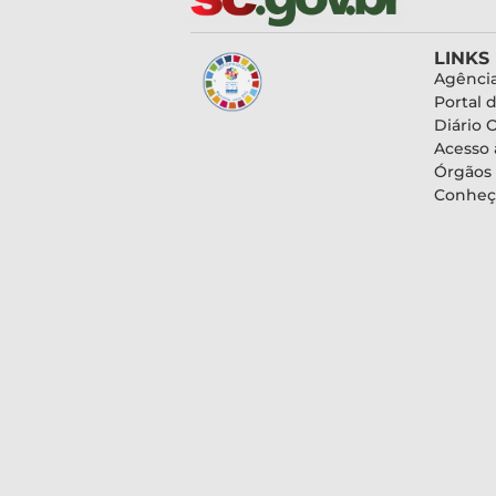
LINKS
Agência
Portal 
Diário O
Acesso 
Órgãos
Conheç