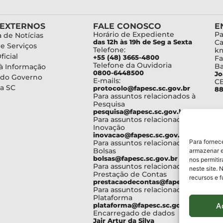
 EXTERNOS
FALE CONOSCO
E
Horário de Expediente
Pa
 de Notícias
das 12h às 19h de Seg a Sexta
Ca
de Serviços
Telefone:
km
ficial
+55 (48) 3665-4800
Fa
Telefone da Ouvidoria
Ba
à Informação
0800-6448500
Jo
 do Governo
E-mails:
C
a SC
protocolo@fapesc.sc.gov.br
88
Para assuntos relacionados à
Pesquisa
pesquisa@fapesc.sc.gov.br
Para assuntos relacionados à
Inovação
inovacao@fapesc.sc.gov.br
Para fornec
Para assuntos relacionados à
Bolsas
armazenar e
bolsas@fapesc.sc.gov.br
nos permiti
Para assuntos relacionados à
neste site. 
Prestação de Contas
recursos e 
prestacaodecontas@fapesc.sc.gov.br
Para assuntos relacionados à
Plataforma
A
plataforma@fapesc.sc.gov.br
Encarregado de dados
Jair Artur da Silva