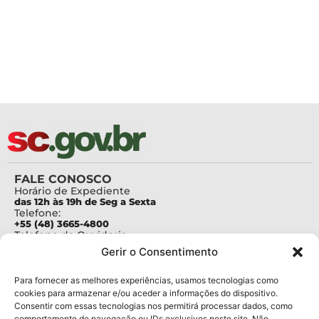
FALE CONOSCO
Horário de Expediente
das 12h às 19h de Seg a Sexta
Telefone:
+55 (48) 3665-4800
Telefone da Ouvidoria
0800-6448500
Gerir o Consentimento
E-mails:
protocolo@fapesc.sc.gov.br
Para assuntos relacionados à Pesquisa
Para fornecer as melhores experiências, usamos tecnologias como
pesquisa@fapesc.sc.gov.br
cookies para armazenar e/ou aceder a informações do dispositivo.
Para assuntos relacionados à Inovação
Consentir com essas tecnologias nos permitirá processar dados, como
inovacao@fapesc.sc.gov.br
comportamento de navegação ou IDs exclusivos neste site. Não