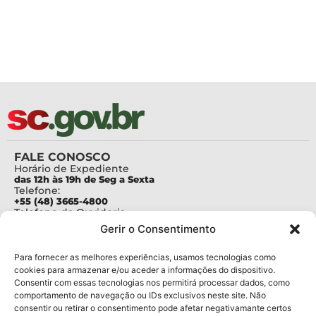
FALE CONOSCO
Horário de Expediente
das 12h às 19h de Seg a Sexta
Telefone:
+55 (48) 3665-4800
Telefone da Ouvidoria
0800-6448500
Gerir o Consentimento
E-mails:
protocolo@fapesc.sc.gov.br
Para assuntos relacionados à Pesquisa
Para fornecer as melhores experiências, usamos tecnologias como
pesquisa@fapesc.sc.gov.br
cookies para armazenar e/ou aceder a informações do dispositivo.
Para assuntos relacionados à Inovação
Consentir com essas tecnologias nos permitirá processar dados, como
inovacao@fapesc.sc.gov.br
comportamento de navegação ou IDs exclusivos neste site. Não
Para assuntos relacionados à Bolsas
consentir ou retirar o consentimento pode afetar negativamante certos
bolsas@fapesc.sc.gov.br