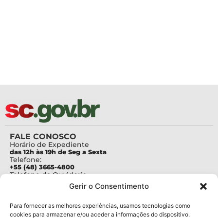
FALE CONOSCO
Horário de Expediente
das 12h às 19h de Seg a Sexta
Telefone:
+55 (48) 3665-4800
Telefone da Ouvidoria
0800-6448500
Gerir o Consentimento
E-mails:
protocolo@fapesc.sc.gov.br
Para assuntos relacionados à Pesquisa
Para fornecer as melhores experiências, usamos tecnologias como
pesquisa@fapesc.sc.gov.br
cookies para armazenar e/ou aceder a informações do dispositivo.