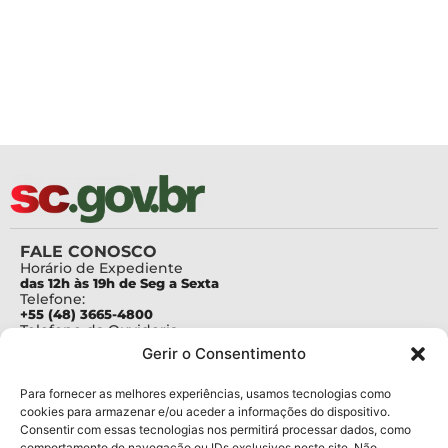
FALE CONOSCO
Horário de Expediente
das 12h às 19h de Seg a Sexta
Telefone:
+55 (48) 3665-4800
Telefone da Ouvidoria
0800-6448500
Gerir o Consentimento
E-mails:
protocolo@fapesc.sc.gov.br
Para assuntos relacionados à Pesquisa
Para fornecer as melhores experiências, usamos tecnologias como
pesquisa@fapesc.sc.gov.br
cookies para armazenar e/ou aceder a informações do dispositivo.
Para assuntos relacionados à Inovação
Consentir com essas tecnologias nos permitirá processar dados, como
inovacao@fapesc.sc.gov.br
comportamento de navegação ou IDs exclusivos neste site. Não