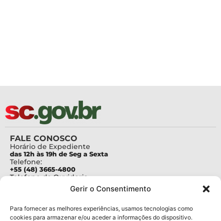
FALE CONOSCO
Horário de Expediente
das 12h às 19h de Seg a Sexta
Telefone:
+55 (48) 3665-4800
Telefone da Ouvidoria
0800-6448500
Gerir o Consentimento
E-mails:
protocolo@fapesc.sc.gov.br
Para assuntos relacionados à Pesquisa
Para fornecer as melhores experiências, usamos tecnologias como
pesquisa@fapesc.sc.gov.br
cookies para armazenar e/ou aceder a informações do dispositivo.