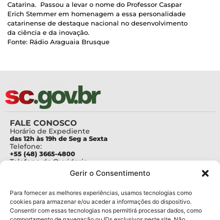
Catarina. Passou a levar o nome do Professor Caspar
Erich Stemmer em homenagem a essa personalidade
catarinense de destaque nacional no desenvolvimento
da ciência e da inovação.
Fonte: Rádio Araguaia Brusque
FALE CONOSCO
Horário de Expediente
das 12h às 19h de Seg a Sexta
Telefone:
+55 (48) 3665-4800
Telefone da Ouvidoria
0800-6448500
Gerir o Consentimento
E-mails:
protocolo@fapesc.sc.gov.br
Para assuntos relacionados à Pesquisa
Para fornecer as melhores experiências, usamos tecnologias como
pesquisa@fapesc.sc.gov.br
cookies para armazenar e/ou aceder a informações do dispositivo.
Para assuntos relacionados à Inovação
Consentir com essas tecnologias nos permitirá processar dados, como
inovacao@fapesc.sc.gov.br
comportamento de navegação ou IDs exclusivos neste site. Não