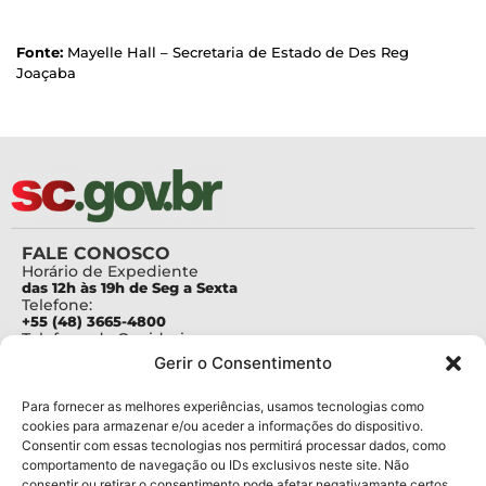
Fonte:
Mayelle Hall – Secretaria de Estado de Des Reg
Joaçaba
FALE CONOSCO
Horário de Expediente
das 12h às 19h de Seg a Sexta
Telefone:
+55 (48) 3665-4800
Telefone da Ouvidoria
0800-6448500
Gerir o Consentimento
E-mails:
protocolo@fapesc.sc.gov.br
Para assuntos relacionados à Pesquisa
Para fornecer as melhores experiências, usamos tecnologias como
pesquisa@fapesc.sc.gov.br
cookies para armazenar e/ou aceder a informações do dispositivo.
Para assuntos relacionados à Inovação
Consentir com essas tecnologias nos permitirá processar dados, como
inovacao@fapesc.sc.gov.br
comportamento de navegação ou IDs exclusivos neste site. Não
Para assuntos relacionados à Bolsas
consentir ou retirar o consentimento pode afetar negativamante certos