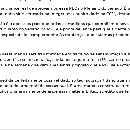
uma chance real de aprovarmos essa PEC no Plenário do Senado. É 
a tenha sido aprovada na íntegra por unanimidade na CCJ”, destac
ção é o abre-alas para que todas as medidas que compõem o novo 
a quanto no Senado. “A PEC é a ponta de lança para que a gente po
a espécie de lei complementar às mudanças que estamos propondo
 nesta manhã será transformada em trabalho de sensibilização à t
entífica se encontrarão, ainda nesta quarta-feira (26), com o pre
s já na semana que vem. Eles ainda proporão que a PEC seja votada
medida perfeitamente possível dado ao teor suprapartidário que a 
e se trata de uma matéria consensual. É uma matéria construída a 
ntífica unanimamente defende essa matéria. Então, acredito que te