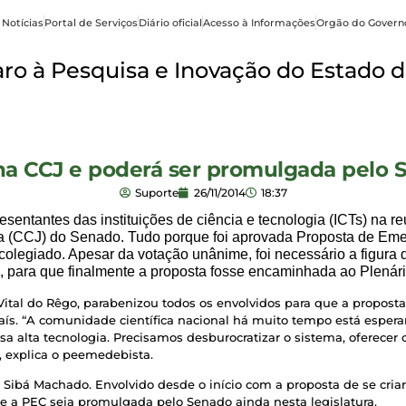
 Notícias
Portal de Serviços
Diário oficial
Acesso à Informações
Orgão do Govern
o à Pesquisa e Inovação do Estado d
na CCJ e poderá ser promulgada pelo 
Suporte
26/11/2014
18:37
resentantes das instituições de ciência e tecnologia (ICTs) na re
ia (CCJ) do Senado. Tudo porque foi aprovada Proposta de Em
olegiado. Apesar da votação unânime, foi necessário a figura 
a, para que finalmente a proposta fosse encaminhada ao Plenár
Vital do Rêgo, parabenizou todos os envolvidos para que a propost
País. “A comunidade científica nacional há muito tempo está espe
sa alta tecnologia. Precisamos desburocratizar o sistema, oferece
, explica o peemedebista.
ibá Machado. Envolvido desde o início com a proposta de se criar
e a PEC seja promulgada pelo Senado ainda nesta legislatura.