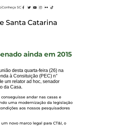
o
Conheça SC
e Santa Catarina
Senado ainda em 2015
união desta quarta-feira (26) na
enda à Consituição (PEC) n°
de um relator ad hoc, senador
io da Casa.
a conseguisse andar nas casas e
rando uma modernização da legislação
r condições aos nossos pesquisadores
 um novo marco legal para CT&I, o