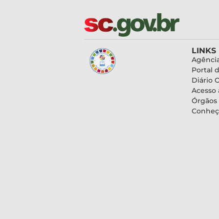
LINKS
Agência
Portal 
Diário O
Acesso 
Órgãos
Conheç