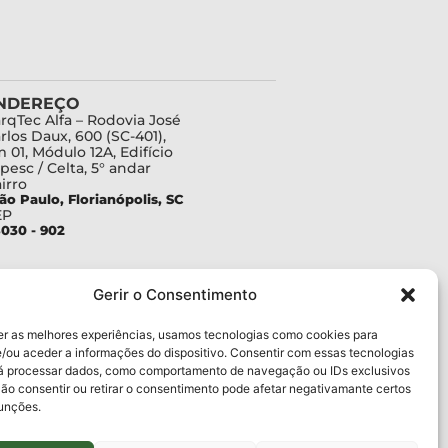
NDEREÇO
rqTec Alfa – Rodovia José
rlos Daux, 600 (SC-401),
 01, Módulo 12A, Edifício
pesc / Celta, 5° andar
irro
ão Paulo, Florianópolis, SC
EP
030 - 902
Gerir o Consentimento
er as melhores experiências, usamos tecnologias como cookies para
/ou aceder a informações do dispositivo. Consentir com essas tecnologias
rá processar dados, como comportamento de navegação ou IDs exclusivos
Não consentir ou retirar o consentimento pode afetar negativamante certos
funções.