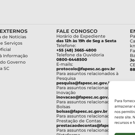
 EXTERNOS
FALE CONOSCO
E
Horário de Expediente
Pa
 de Notícias
das 12h às 19h de Seg a Sexta
Ca
de Serviços
Telefone:
km
ficial
+55 (48) 3665-4800
Fa
Telefone da Ouvidoria
Ba
à Informação
0800-6448500
Jo
 do Governo
E-mails:
C
a SC
protocolo@fapesc.sc.gov.br
88
Para assuntos relacionados à
Pesquisa
pesquisa@fapesc.sc.gov.br
Para assuntos relacionados à
Inovação
inovacao@fapesc.sc.gov.br
Para fornec
Para assuntos relacionados à
Bolsas
armazenar e
bolsas@fapesc.sc.gov.br
nos permiti
Para assuntos relacionados à
neste site. 
Prestação de Contas
recursos e 
prestacaodecontas@fapesc.sc.gov.br
Para assuntos relacionados à
Plataforma