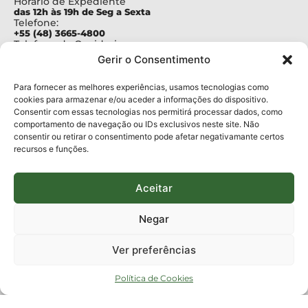
Horário de Expediente
das 12h às 19h de Seg a Sexta
Telefone:
+55 (48) 3665-4800
Telefone da Ouvidoria
0800-6448500
Gerir o Consentimento
E-mails:
protocolo@fapesc.sc.gov.br
Para assuntos relacionados à Pesquisa
Para fornecer as melhores experiências, usamos tecnologias como
pesquisa@fapesc.sc.gov.br
cookies para armazenar e/ou aceder a informações do dispositivo.
Para assuntos relacionados à Inovação
Consentir com essas tecnologias nos permitirá processar dados, como
inovacao@fapesc.sc.gov.br
comportamento de navegação ou IDs exclusivos neste site. Não
Para assuntos relacionados à Bolsas
consentir ou retirar o consentimento pode afetar negativamante certos
bolsas@fapesc.sc.gov.br
recursos e funções.
Para assuntos relacionados à Prestação de Contas
prestacaodecontas@fapesc.sc.gov.br
Para assuntos relacionados à Plataforma
plataforma@fapesc.sc.gov.br
Aceitar
Encarregado de dados
Jair Artur da Silva dpo@fapesc.sc.gov.br 3665-4831
Negar
ENDEREÇO
ParqTec Alfa – Rodovia José Carlos Daux, 600 (SC-401),
Ver preferências
km 01, Módulo 12A, Edifício Fapesc / Celta, 5° andar
Bairro
João Paulo, Florianópolis, SC
Política de Cookies
CEP
88030 - 902