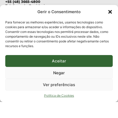
+55 (48) 3665-4800
Telefone da Ouvidoria
0800-6448500
Gerir o Consentimento
E-mails:
protocolo@fapesc.sc.gov.br
Para assuntos relacionados à Pesquisa
Para fornecer as melhores experiências, usamos tecnologias como
pesquisa@fapesc.sc.gov.br
cookies para armazenar e/ou aceder a informações do dispositivo.
Para assuntos relacionados à Inovação
Consentir com essas tecnologias nos permitirá processar dados, como
inovacao@fapesc.sc.gov.br
comportamento de navegação ou IDs exclusivos neste site. Não
Para assuntos relacionados à Bolsas
consentir ou retirar o consentimento pode afetar negativamante certos
bolsas@fapesc.sc.gov.br
recursos e funções.
Para assuntos relacionados à Prestação de Contas
prestacaodecontas@fapesc.sc.gov.br
Para assuntos relacionados à Plataforma
plataforma@fapesc.sc.gov.br
Aceitar
Encarregado de dados
Jair Artur da Silva dpo@fapesc.sc.gov.br 3665-4831
Negar
ENDEREÇO
ParqTec Alfa – Rodovia José Carlos Daux, 600 (SC-401),
Ver preferências
km 01, Módulo 12A, Edifício Fapesc / Celta, 5° andar
Bairro
João Paulo, Florianópolis, SC
Política de Cookies
CEP
88030 - 902
Política de privacidade