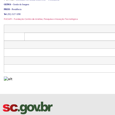
GEIMA
– Gestão da Imagem
PRESI
– Presidência
Tel.
(92) 2127-3290
FUCAPI – Fundação Centro de Análise, Pesquisa e Inovação Tecnológica