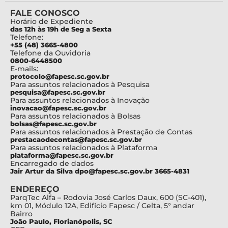
FALE CONOSCO
Horário de Expediente
das 12h às 19h de Seg a Sexta
Telefone:
+55 (48) 3665-4800
Telefone da Ouvidoria
0800-6448500
E-mails:
protocolo@fapesc.sc.gov.br
Para assuntos relacionados à Pesquisa
pesquisa@fapesc.sc.gov.br
Para assuntos relacionados à Inovação
inovacao@fapesc.sc.gov.br
Para assuntos relacionados à Bolsas
bolsas@fapesc.sc.gov.br
Para assuntos relacionados à Prestação de Contas
prestacaodecontas@fapesc.sc.gov.br
Para assuntos relacionados à Plataforma
plataforma@fapesc.sc.gov.br
Encarregado de dados
Jair Artur da Silva dpo@fapesc.sc.gov.br 3665-4831
ENDEREÇO
ParqTec Alfa – Rodovia José Carlos Daux, 600 (SC-401),
km 01, Módulo 12A, Edifício Fapesc / Celta, 5° andar
Bairro
João Paulo, Florianópolis, SC