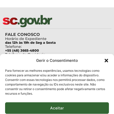
FALE CONOSCO
Horário de Expediente
das 12h às 19h de Seg a Sexta
Telefone:
+55 (48) 3665-4800
Telefone da Ouvidoria
0800-6448500
Gerir o Consentimento
E-mails:
protocolo@fapesc.sc.gov.br
Para assuntos relacionados à Pesquisa
Para fornecer as melhores experiências, usamos tecnologias como
pesquisa@fapesc.sc.gov.br
cookies para armazenar e/ou aceder a informações do dispositivo.
Para assuntos relacionados à Inovação
Consentir com essas tecnologias nos permitirá processar dados, como
inovacao@fapesc.sc.gov.br
comportamento de navegação ou IDs exclusivos neste site. Não
Para assuntos relacionados à Bolsas
consentir ou retirar o consentimento pode afetar negativamante certos
bolsas@fapesc.sc.gov.br
recursos e funções.
Para assuntos relacionados à Prestação de Contas
prestacaodecontas@fapesc.sc.gov.br
Para assuntos relacionados à Plataforma
plataforma@fapesc.sc.gov.br
Aceitar
Encarregado de dados
Jair Artur da Silva dpo@fapesc.sc.gov.br 3665-4831