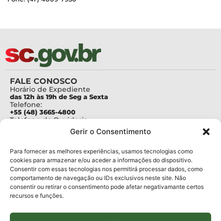
FALE CONOSCO
Horário de Expediente
das 12h às 19h de Seg a Sexta
Telefone:
+55 (48) 3665-4800
Telefone da Ouvidoria
0800-6448500
Gerir o Consentimento
E-mails:
protocolo@fapesc.sc.gov.br
Para assuntos relacionados à Pesquisa
Para fornecer as melhores experiências, usamos tecnologias como
pesquisa@fapesc.sc.gov.br
cookies para armazenar e/ou aceder a informações do dispositivo.
Para assuntos relacionados à Inovação
Consentir com essas tecnologias nos permitirá processar dados, como
inovacao@fapesc.sc.gov.br
comportamento de navegação ou IDs exclusivos neste site. Não
Para assuntos relacionados à Bolsas
consentir ou retirar o consentimento pode afetar negativamante certos
bolsas@fapesc.sc.gov.br
recursos e funções.
Para assuntos relacionados à Prestação de Contas
prestacaodecontas@fapesc.sc.gov.br
Para assuntos relacionados à Plataforma
plataforma@fapesc.sc.gov.br