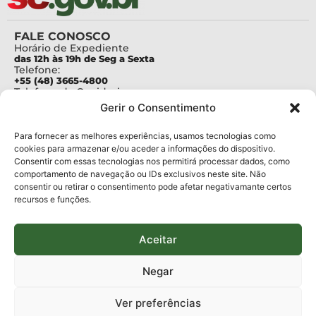
FALE CONOSCO
Horário de Expediente
das 12h às 19h de Seg a Sexta
Telefone:
+55 (48) 3665-4800
Telefone da Ouvidoria
0800-6448500
Gerir o Consentimento
E-mails:
protocolo@fapesc.sc.gov.br
Para assuntos relacionados à Pesquisa
Para fornecer as melhores experiências, usamos tecnologias como
pesquisa@fapesc.sc.gov.br
cookies para armazenar e/ou aceder a informações do dispositivo.
Para assuntos relacionados à Inovação
Consentir com essas tecnologias nos permitirá processar dados, como
inovacao@fapesc.sc.gov.br
comportamento de navegação ou IDs exclusivos neste site. Não
Para assuntos relacionados à Bolsas
consentir ou retirar o consentimento pode afetar negativamante certos
bolsas@fapesc.sc.gov.br
recursos e funções.
Para assuntos relacionados à Prestação de Contas
prestacaodecontas@fapesc.sc.gov.br
Para assuntos relacionados à Plataforma
plataforma@fapesc.sc.gov.br
Aceitar
Encarregado de dados
Jair Artur da Silva dpo@fapesc.sc.gov.br 3665-4831
Negar
ENDEREÇO
ParqTec Alfa – Rodovia José Carlos Daux, 600 (SC-401),
Ver preferências
km 01, Módulo 12A, Edifício Fapesc / Celta, 5° andar
Bairro