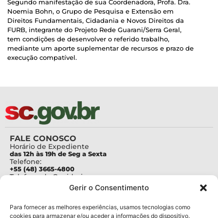
Segundo manifestação de sua Coordenadora, Profa. Dra.
Noemia Bohn, o Grupo de Pesquisa e Extensão em
Direitos Fundamentais, Cidadania e Novos Direitos da
FURB, integrante do Projeto Rede Guarani/Serra Geral,
tem condições de desenvolver o referido trabalho,
mediante um aporte suplementar de recursos e prazo de
execução compatível.
FALE CONOSCO
Horário de Expediente
das 12h às 19h de Seg a Sexta
Telefone:
+55 (48) 3665-4800
Telefone da Ouvidoria
0800-6448500
Gerir o Consentimento
E-mails:
protocolo@fapesc.sc.gov.br
Para assuntos relacionados à Pesquisa
Para fornecer as melhores experiências, usamos tecnologias como
pesquisa@fapesc.sc.gov.br
cookies para armazenar e/ou aceder a informações do dispositivo.