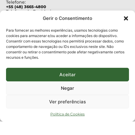
Telefone:
+55 (48) 3665-4800
Telefone da Ouvidoria
0800-6448500
Gerir o Consentimento
E-mails:
protocolo@fapesc.sc.gov.br
Para assuntos relacionados à Pesquisa
Para fornecer as melhores experiências, usamos tecnologias como
pesquisa@fapesc.sc.gov.br
cookies para armazenar e/ou aceder a informações do dispositivo.
Para assuntos relacionados à Inovação
Consentir com essas tecnologias nos permitirá processar dados, como
inovacao@fapesc.sc.gov.br
comportamento de navegação ou IDs exclusivos neste site. Não
Para assuntos relacionados à Bolsas
consentir ou retirar o consentimento pode afetar negativamante certos
bolsas@fapesc.sc.gov.br
recursos e funções.
Para assuntos relacionados à Prestação de Contas
prestacaodecontas@fapesc.sc.gov.br
Para assuntos relacionados à Plataforma
plataforma@fapesc.sc.gov.br
Aceitar
Encarregado de dados
Jair Artur da Silva dpo@fapesc.sc.gov.br 3665-4831
Negar
ENDEREÇO
ParqTec Alfa – Rodovia José Carlos Daux, 600 (SC-401),
Ver preferências
km 01, Módulo 12A, Edifício Fapesc / Celta, 5° andar
Bairro
João Paulo, Florianópolis, SC
Política de Cookies
CEP
88030 - 902
Política de privacidade