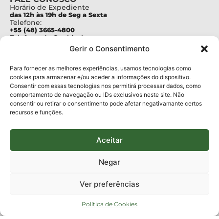
Horário de Expediente
das 12h às 19h de Seg a Sexta
Telefone:
+55 (48) 3665-4800
Telefone da Ouvidoria
0800-6448500
Gerir o Consentimento
E-mails:
protocolo@fapesc.sc.gov.br
Para assuntos relacionados à Pesquisa
Para fornecer as melhores experiências, usamos tecnologias como
pesquisa@fapesc.sc.gov.br
cookies para armazenar e/ou aceder a informações do dispositivo.
Para assuntos relacionados à Inovação
Consentir com essas tecnologias nos permitirá processar dados, como
inovacao@fapesc.sc.gov.br
comportamento de navegação ou IDs exclusivos neste site. Não
Para assuntos relacionados à Bolsas
consentir ou retirar o consentimento pode afetar negativamante certos
bolsas@fapesc.sc.gov.br
recursos e funções.
Para assuntos relacionados à Prestação de Contas
prestacaodecontas@fapesc.sc.gov.br
Para assuntos relacionados à Plataforma
plataforma@fapesc.sc.gov.br
Aceitar
Encarregado de dados
Jair Artur da Silva dpo@fapesc.sc.gov.br 3665-4831
Negar
ENDEREÇO
ParqTec Alfa – Rodovia José Carlos Daux, 600 (SC-401),
Ver preferências
km 01, Módulo 12A, Edifício Fapesc / Celta, 5° andar
Bairro
João Paulo, Florianópolis, SC
Política de Cookies
CEP
88030 - 902