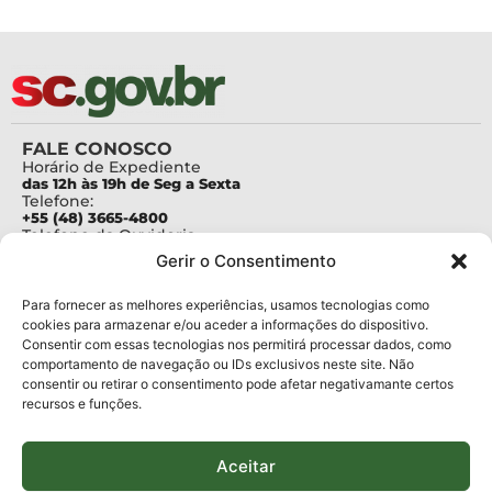
FALE CONOSCO
Horário de Expediente
das 12h às 19h de Seg a Sexta
Telefone:
+55 (48) 3665-4800
Telefone da Ouvidoria
0800-6448500
Gerir o Consentimento
E-mails:
protocolo@fapesc.sc.gov.br
Para assuntos relacionados à Pesquisa
Para fornecer as melhores experiências, usamos tecnologias como
pesquisa@fapesc.sc.gov.br
cookies para armazenar e/ou aceder a informações do dispositivo.
Para assuntos relacionados à Inovação
Consentir com essas tecnologias nos permitirá processar dados, como
inovacao@fapesc.sc.gov.br
comportamento de navegação ou IDs exclusivos neste site. Não
Para assuntos relacionados à Bolsas
consentir ou retirar o consentimento pode afetar negativamante certos
bolsas@fapesc.sc.gov.br
recursos e funções.
Para assuntos relacionados à Prestação de Contas
prestacaodecontas@fapesc.sc.gov.br
Para assuntos relacionados à Plataforma
plataforma@fapesc.sc.gov.br
Aceitar
Encarregado de dados
Jair Artur da Silva dpo@fapesc.sc.gov.br 3665-4831