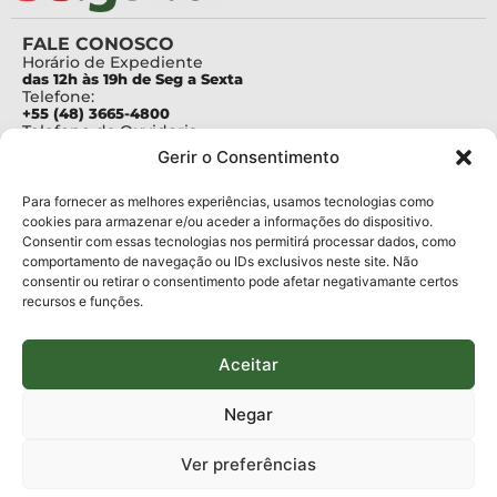
FALE CONOSCO
Horário de Expediente
das 12h às 19h de Seg a Sexta
Telefone:
+55 (48) 3665-4800
Telefone da Ouvidoria
0800-6448500
Gerir o Consentimento
E-mails:
protocolo@fapesc.sc.gov.br
Para assuntos relacionados à Pesquisa
Para fornecer as melhores experiências, usamos tecnologias como
pesquisa@fapesc.sc.gov.br
cookies para armazenar e/ou aceder a informações do dispositivo.
Para assuntos relacionados à Inovação
Consentir com essas tecnologias nos permitirá processar dados, como
inovacao@fapesc.sc.gov.br
comportamento de navegação ou IDs exclusivos neste site. Não
Para assuntos relacionados à Bolsas
consentir ou retirar o consentimento pode afetar negativamante certos
bolsas@fapesc.sc.gov.br
recursos e funções.
Para assuntos relacionados à Prestação de Contas
prestacaodecontas@fapesc.sc.gov.br
Para assuntos relacionados à Plataforma
plataforma@fapesc.sc.gov.br
Aceitar
Encarregado de dados
Jair Artur da Silva dpo@fapesc.sc.gov.br 3665-4831
Negar
ENDEREÇO
ParqTec Alfa – Rodovia José Carlos Daux, 600 (SC-401),
Ver preferências
km 01, Módulo 12A, Edifício Fapesc / Celta, 5° andar
Bairro