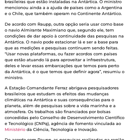
brasileiras que estão instaladas na Antártica. O ministro
mencionou ainda a a ajuda de países como a Argentina
e o Chile, que também operam no Continente Antártico.
De acordo com Raupp, outra opção seria usar como base
o navio Almirante Maximiano que, segundo ele, tem
condições de dar apoio à continuidade das pesquisas na
Antártica. O navio pode estacionar lá e ser a base para
que as medições e pesquisas continuem sendo feitas.
“Usar novas plataformas, ou fazer acordos com países
que estão atuando lá para aproveitar a infraestrutura,
deles e levar essas embarcações que temos para perto
da Antártica, é o que temos que definir agora”, resumiu o
ministro.
A Estação Comandante Ferraz abrigava pesquisadores
brasileiros que estudam os efeitos das mudanças
climáticas na Antártica e suas consequências para o
planeta, além de pesquisas sobre a vida marinha e a
atmosfera. Os trabalhos são financiados por bolsas
concedidas pelo Conselho de Desenvolvimento Científico
e Tecnológico (CNPq), agência de fomento vinculada ao
Ministério
da Ciência, Tecnologia e Inovação.
De acordo com Raupp, as pesquisas realizadas na região