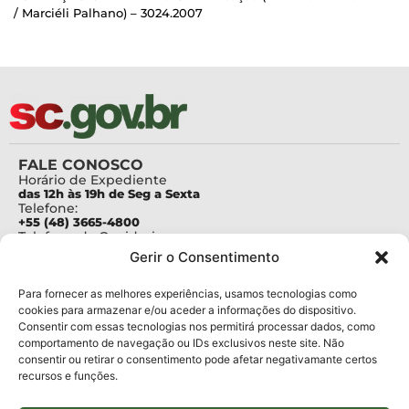
/ Marciéli Palhano) – 3024.2007
FALE CONOSCO
Horário de Expediente
das 12h às 19h de Seg a Sexta
Telefone:
+55 (48) 3665-4800
Telefone da Ouvidoria
0800-6448500
Gerir o Consentimento
E-mails:
protocolo@fapesc.sc.gov.br
Para assuntos relacionados à Pesquisa
Para fornecer as melhores experiências, usamos tecnologias como
pesquisa@fapesc.sc.gov.br
cookies para armazenar e/ou aceder a informações do dispositivo.
Para assuntos relacionados à Inovação
Consentir com essas tecnologias nos permitirá processar dados, como
inovacao@fapesc.sc.gov.br
comportamento de navegação ou IDs exclusivos neste site. Não
Para assuntos relacionados à Bolsas
consentir ou retirar o consentimento pode afetar negativamante certos
bolsas@fapesc.sc.gov.br
recursos e funções.
Para assuntos relacionados à Prestação de Contas
prestacaodecontas@fapesc.sc.gov.br
Para assuntos relacionados à Plataforma