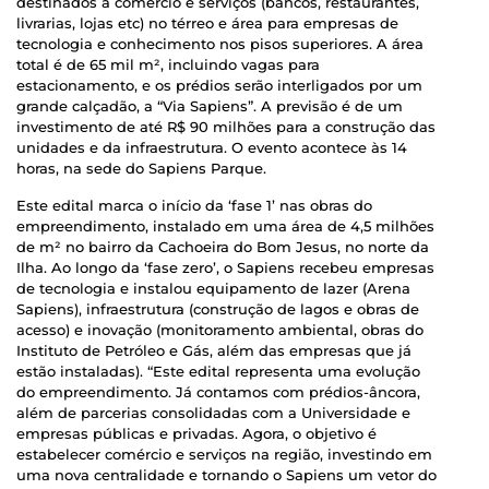
destinados a comércio e serviços (bancos, restaurantes,
livrarias, lojas etc) no térreo e área para empresas de
tecnologia e conhecimento nos pisos superiores. A área
total é de 65 mil m², incluindo vagas para
estacionamento, e os prédios serão interligados por um
grande calçadão, a “Via Sapiens”. A previsão é de um
investimento de até R$ 90 milhões para a construção das
unidades e da infraestrutura. O evento acontece às 14
horas, na sede do Sapiens Parque.
Este edital marca o início da ‘fase 1’ nas obras do
empreendimento, instalado em uma área de 4,5 milhões
de m² no bairro da Cachoeira do Bom Jesus, no norte da
Ilha. Ao longo da ‘fase zero’, o Sapiens recebeu empresas
de tecnologia e instalou equipamento de lazer (Arena
Sapiens), infraestrutura (construção de lagos e obras de
acesso) e inovação (monitoramento ambiental, obras do
Instituto de Petróleo e Gás, além das empresas que já
estão instaladas). “Este edital representa uma evolução
do empreendimento. Já contamos com prédios-âncora,
além de parcerias consolidadas com a Universidade e
empresas públicas e privadas. Agora, o objetivo é
estabelecer comércio e serviços na região, investindo em
uma nova centralidade e tornando o Sapiens um vetor do