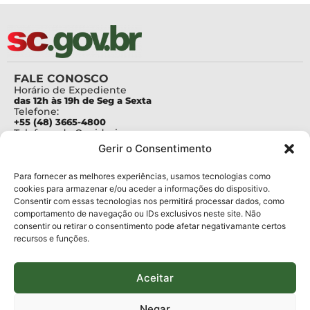
FALE CONOSCO
Horário de Expediente
das 12h às 19h de Seg a Sexta
Telefone:
+55 (48) 3665-4800
Telefone da Ouvidoria
0800-6448500
Gerir o Consentimento
E-mails:
protocolo@fapesc.sc.gov.br
Para assuntos relacionados à Pesquisa
Para fornecer as melhores experiências, usamos tecnologias como
pesquisa@fapesc.sc.gov.br
cookies para armazenar e/ou aceder a informações do dispositivo.
Para assuntos relacionados à Inovação
Consentir com essas tecnologias nos permitirá processar dados, como
inovacao@fapesc.sc.gov.br
comportamento de navegação ou IDs exclusivos neste site. Não
Para assuntos relacionados à Bolsas
consentir ou retirar o consentimento pode afetar negativamante certos
bolsas@fapesc.sc.gov.br
recursos e funções.
Para assuntos relacionados à Prestação de Contas
prestacaodecontas@fapesc.sc.gov.br
Para assuntos relacionados à Plataforma
plataforma@fapesc.sc.gov.br
Aceitar
Encarregado de dados
Jair Artur da Silva dpo@fapesc.sc.gov.br 3665-4831
Negar