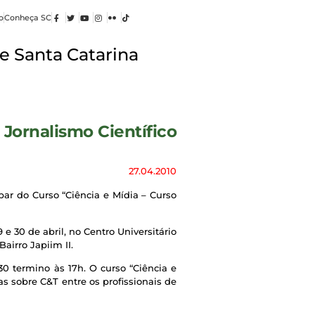
o
Conheça SC
e Santa Catarina
Jornalismo Científico
27.04.2010
par do Curso “Ciência e Mídia – Curso
30 de abril, no Centro Universitário
airro Japiim II.
30 termino às 17h. O curso “Ciência e
as sobre C&T entre os profissionais de