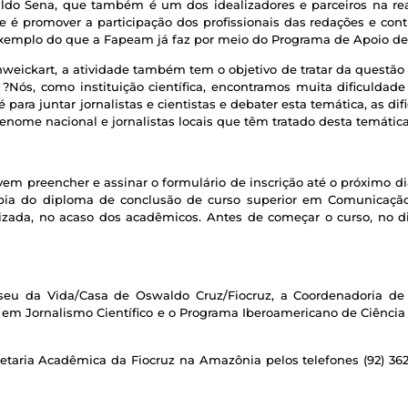
ldo Sena, que também é um dos idealizadores e parceiros na rea
de é promover a participação dos profissionais das redações e con
xemplo do que a Fapeam já faz por meio do Programa de Apoio de D
chweickart, a atividade também tem o objetivo de tratar da questão
 ?Nós, como instituição científica, encontramos muita dificuld
 para juntar jornalistas e cientistas e debater esta temática, as d
nome nacional e jornalistas locais que têm tratado desta temática p
em preencher e assinar o formulário de inscrição até o próximo dia
a do diploma de conclusão de curso superior em Comunicação S
lizada, no acaso dos acadêmicos. Antes de começar o curso, no d
eu da Vida/Casa de Oswaldo Cruz/Fiocruz, a Coordenadoria de 
em Jornalismo Científico e o Programa Iberoamericano de Ciência
taria Acadêmica da Fiocruz na Amazônia pelos telefones (92) 36