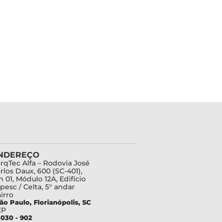
NDEREÇO
rqTec Alfa – Rodovia José
rlos Daux, 600 (SC-401),
 01, Módulo 12A, Edifício
pesc / Celta, 5° andar
irro
ão Paulo, Florianópolis, SC
EP
030 - 902