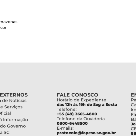
Amazonas
econ
 EXTERNOS
FALE CONOSCO
E
Horário de Expediente
Pa
 de Notícias
das 12h às 19h de Seg a Sexta
Ca
de Serviços
Telefone:
km
ficial
+55 (48) 3665-4800
Fa
Telefone da Ouvidoria
Ba
à Informação
0800-6448500
Jo
 do Governo
E-mails:
C
a SC
protocolo@fapesc.sc.gov.br
88