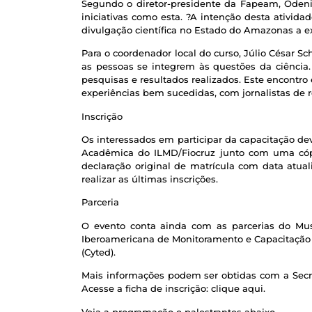
Segundo o diretor-presidente da Fapeam, Odeni
iniciativas como esta. ?A intenção desta ativida
divulgação científica no Estado do Amazonas a e
Para o coordenador local do curso, Júlio César S
as pessoas se integrem às questões da ciência.
pesquisas e resultados realizados. Este encontro é
experiências bem sucedidas, com jornalistas de re
Inscrição
Os interessados em participar da capacitação dev
Acadêmica do ILMD/Fiocruz junto com uma cópi
declaração original de matrícula com data atua
realizar as últimas inscrições.
Parceria
O evento conta ainda com as parcerias do Mus
Iberoamericana de Monitoramento e Capacitação 
(Cyted).
Mais informações podem ser obtidas com a Secre
Acesse a ficha de inscrição: clique aqui.
Veja a programação e palestrantes abaixo.