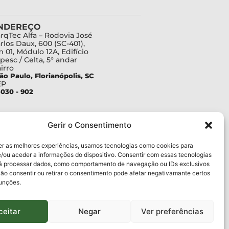
NDEREÇO
rqTec Alfa – Rodovia José
rlos Daux, 600 (SC-401),
 01, Módulo 12A, Edifício
pesc / Celta, 5° andar
irro
ão Paulo, Florianópolis, SC
EP
030 - 902
Gerir o Consentimento
er as melhores experiências, usamos tecnologias como cookies para
/ou aceder a informações do dispositivo. Consentir com essas tecnologias
rá processar dados, como comportamento de navegação ou IDs exclusivos
Não consentir ou retirar o consentimento pode afetar negativamante certos
funções.
ceitar
Negar
Ver preferências