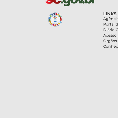
LINKS
Agência
Portal 
Diário O
Acesso 
Órgãos
Conheç