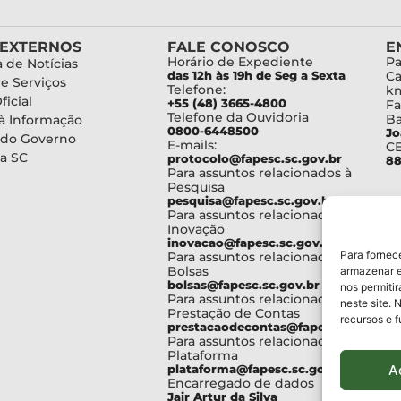
 EXTERNOS
FALE CONOSCO
E
Horário de Expediente
Pa
 de Notícias
das 12h às 19h de Seg a Sexta
Ca
de Serviços
Telefone:
km
ficial
+55 (48) 3665-4800
Fa
Telefone da Ouvidoria
Ba
à Informação
0800-6448500
Jo
 do Governo
E-mails:
C
a SC
protocolo@fapesc.sc.gov.br
88
Para assuntos relacionados à
Pesquisa
pesquisa@fapesc.sc.gov.br
Para assuntos relacionados à
Inovação
inovacao@fapesc.sc.gov.br
Para fornec
Para assuntos relacionados à
Bolsas
armazenar e
bolsas@fapesc.sc.gov.br
nos permiti
Para assuntos relacionados à
neste site. 
Prestação de Contas
recursos e 
prestacaodecontas@fapesc.sc.gov.br
Para assuntos relacionados à
Plataforma
A
plataforma@fapesc.sc.gov.br
Encarregado de dados
Jair Artur da Silva