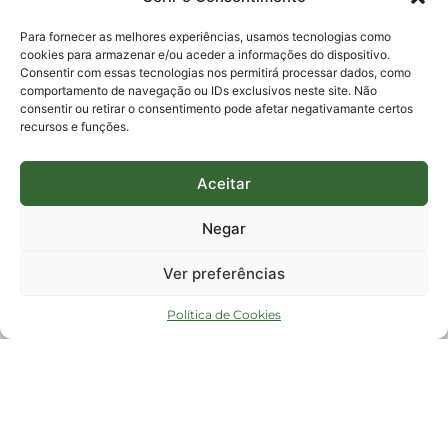
E-mails:
protocolo@fapesc.sc.gov.br
Para assuntos relacionados à Pesquisa
Para fornecer as melhores experiências, usamos tecnologias como
pesquisa@fapesc.sc.gov.br
cookies para armazenar e/ou aceder a informações do dispositivo.
Para assuntos relacionados à Inovação
Consentir com essas tecnologias nos permitirá processar dados, como
inovacao@fapesc.sc.gov.br
comportamento de navegação ou IDs exclusivos neste site. Não
Para assuntos relacionados à Bolsas
consentir ou retirar o consentimento pode afetar negativamante certos
bolsas@fapesc.sc.gov.br
recursos e funções.
Para assuntos relacionados à Prestação de Contas
prestacaodecontas@fapesc.sc.gov.br
Para assuntos relacionados à Plataforma
plataforma@fapesc.sc.gov.br
Aceitar
Encarregado de dados
Jair Artur da Silva dpo@fapesc.sc.gov.br 3665-4831
Negar
ENDEREÇO
ParqTec Alfa – Rodovia José Carlos Daux, 600 (SC-401),
Ver preferências
km 01, Módulo 12A, Edifício Fapesc / Celta, 5° andar
Bairro
João Paulo, Florianópolis, SC
Política de Cookies
CEP
88030 - 902
Política de privacidade
Copyright © 2023 Todos os Direitos Reservados SC - Governo de Santa
Catarina |
Desenvolvedor - FAPESC