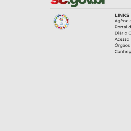
LINKS
Agência
Portal 
Diário O
Acesso 
Órgãos
Conheç