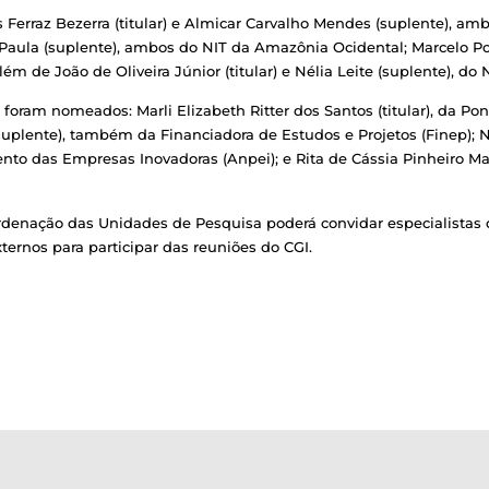
 Ferraz Bezerra (titular) e Almicar Carvalho Mendes (suplente), am
 Paula (suplente), ambos do NIT da Amazônia Ocidental; Marcelo Port
lém de João de Oliveira Júnior (titular) e Nélia Leite (suplente), do 
oram nomeados: Marli Elizabeth Ritter dos Santos (titular), da Pont
uplente), também da Financiadora de Estudos e Projetos (Finep); Na
o das Empresas Inovadoras (Anpei); e Rita de Cássia Pinheiro Mach
ordenação das Unidades de Pesquisa poderá convidar especialistas 
ternos para participar das reuniões do CGI.