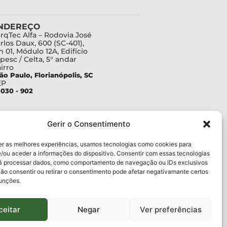
NDEREÇO
rqTec Alfa – Rodovia José
rlos Daux, 600 (SC-401),
 01, Módulo 12A, Edifício
pesc / Celta, 5° andar
irro
ão Paulo, Florianópolis, SC
EP
030 - 902
Gerir o Consentimento
er as melhores experiências, usamos tecnologias como cookies para
/ou aceder a informações do dispositivo. Consentir com essas tecnologias
rá processar dados, como comportamento de navegação ou IDs exclusivos
Não consentir ou retirar o consentimento pode afetar negativamante certos
funções.
ceitar
Negar
Ver preferências