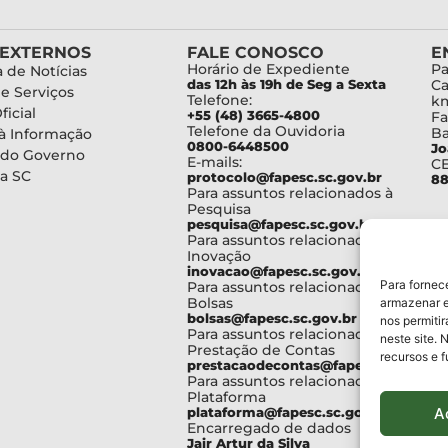
 EXTERNOS
FALE CONOSCO
E
Horário de Expediente
Pa
 de Notícias
das 12h às 19h de Seg a Sexta
Ca
de Serviços
Telefone:
km
ficial
+55 (48) 3665-4800
Fa
Telefone da Ouvidoria
Ba
à Informação
0800-6448500
Jo
 do Governo
E-mails:
C
a SC
protocolo@fapesc.sc.gov.br
88
Para assuntos relacionados à
Pesquisa
pesquisa@fapesc.sc.gov.br
Para assuntos relacionados à
Inovação
inovacao@fapesc.sc.gov.br
Para fornec
Para assuntos relacionados à
Bolsas
armazenar e
bolsas@fapesc.sc.gov.br
nos permiti
Para assuntos relacionados à
neste site. 
Prestação de Contas
recursos e 
prestacaodecontas@fapesc.sc.gov.br
Para assuntos relacionados à
Plataforma
A
plataforma@fapesc.sc.gov.br
Encarregado de dados
Jair Artur da Silva