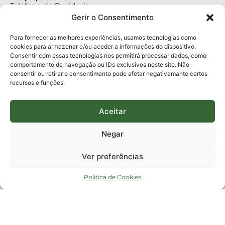
Telefone da Ouvidoria
0800-6448500
Gerir o Consentimento
E-mails:
protocolo@fapesc.sc.gov.br
Para assuntos relacionados à Pesquisa
Para fornecer as melhores experiências, usamos tecnologias como
pesquisa@fapesc.sc.gov.br
cookies para armazenar e/ou aceder a informações do dispositivo.
Para assuntos relacionados à Inovação
Consentir com essas tecnologias nos permitirá processar dados, como
inovacao@fapesc.sc.gov.br
comportamento de navegação ou IDs exclusivos neste site. Não
Para assuntos relacionados à Bolsas
consentir ou retirar o consentimento pode afetar negativamante certos
bolsas@fapesc.sc.gov.br
recursos e funções.
Para assuntos relacionados à Prestação de Contas
prestacaodecontas@fapesc.sc.gov.br
Para assuntos relacionados à Plataforma
plataforma@fapesc.sc.gov.br
Aceitar
Encarregado de dados
Jair Artur da Silva dpo@fapesc.sc.gov.br 3665-4831
Negar
ENDEREÇO
ParqTec Alfa – Rodovia José Carlos Daux, 600 (SC-401),
Ver preferências
km 01, Módulo 12A, Edifício Fapesc / Celta, 5° andar
Bairro
João Paulo, Florianópolis, SC
Política de Cookies
CEP
88030 - 902
Política de privacidade