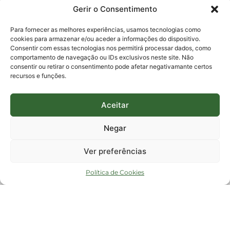
0800-6448500
Gerir o Consentimento
E-mails:
protocolo@fapesc.sc.gov.br
Para assuntos relacionados à Pesquisa
Para fornecer as melhores experiências, usamos tecnologias como
pesquisa@fapesc.sc.gov.br
cookies para armazenar e/ou aceder a informações do dispositivo.
Para assuntos relacionados à Inovação
Consentir com essas tecnologias nos permitirá processar dados, como
inovacao@fapesc.sc.gov.br
comportamento de navegação ou IDs exclusivos neste site. Não
Para assuntos relacionados à Bolsas
consentir ou retirar o consentimento pode afetar negativamante certos
bolsas@fapesc.sc.gov.br
recursos e funções.
Para assuntos relacionados à Prestação de Contas
prestacaodecontas@fapesc.sc.gov.br
Para assuntos relacionados à Plataforma
plataforma@fapesc.sc.gov.br
Aceitar
Encarregado de dados
Jair Artur da Silva dpo@fapesc.sc.gov.br 3665-4831
Negar
ENDEREÇO
ParqTec Alfa – Rodovia José Carlos Daux, 600 (SC-401),
Ver preferências
km 01, Módulo 12A, Edifício Fapesc / Celta, 5° andar
Bairro
João Paulo, Florianópolis, SC
Política de Cookies
CEP
88030 - 902
Política de privacidade