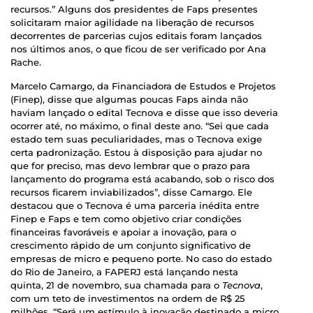
recursos.” Alguns dos presidentes de Faps presentes
solicitaram maior agilidade na liberação de recursos
decorrentes de parcerias cujos editais foram lançados
nos últimos anos, o que ficou de ser verificado por Ana
Rache.
Marcelo Camargo, da Financiadora de Estudos e Projetos
(Finep), disse que algumas poucas Faps ainda não
haviam lançado o edital Tecnova e disse que isso deveria
ocorrer até, no máximo, o final deste ano. “Sei que cada
estado tem suas peculiaridades, mas o Tecnova exige
certa padronização. Estou à disposição para ajudar no
que for preciso, mas devo lembrar que o prazo para
lançamento do programa está acabando, sob o risco dos
recursos ficarem inviabilizados”, disse Camargo. Ele
destacou que o Tecnova é uma parceria inédita entre
Finep e Faps e tem como objetivo criar condições
financeiras favoráveis e apoiar a inovação, para o
crescimento rápido de um conjunto significativo de
empresas de micro e pequeno porte. No caso do estado
do Rio de Janeiro, a FAPERJ está lançando nesta
quinta, 21 de novembro, sua chamada para o
Tecnova
,
com um teto de investimentos na ordem de R$ 25
milhões. “Será um estímulo à inovação destinado a micro