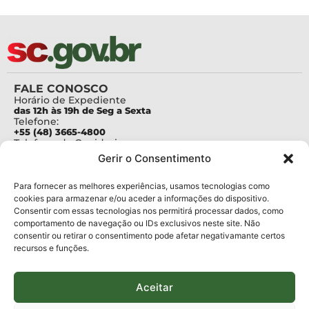
FALE CONOSCO
Horário de Expediente
das 12h às 19h de Seg a Sexta
Telefone:
+55 (48) 3665-4800
Telefone da Ouvidoria
0800-6448500
Gerir o Consentimento
E-mails:
protocolo@fapesc.sc.gov.br
Para assuntos relacionados à Pesquisa
Para fornecer as melhores experiências, usamos tecnologias como
pesquisa@fapesc.sc.gov.br
cookies para armazenar e/ou aceder a informações do dispositivo.
Para assuntos relacionados à Inovação
Consentir com essas tecnologias nos permitirá processar dados, como
inovacao@fapesc.sc.gov.br
comportamento de navegação ou IDs exclusivos neste site. Não
Para assuntos relacionados à Bolsas
consentir ou retirar o consentimento pode afetar negativamante certos
bolsas@fapesc.sc.gov.br
recursos e funções.
Para assuntos relacionados à Prestação de Contas
prestacaodecontas@fapesc.sc.gov.br
Para assuntos relacionados à Plataforma
plataforma@fapesc.sc.gov.br
Aceitar
Encarregado de dados
Jair Artur da Silva dpo@fapesc.sc.gov.br 3665-4831