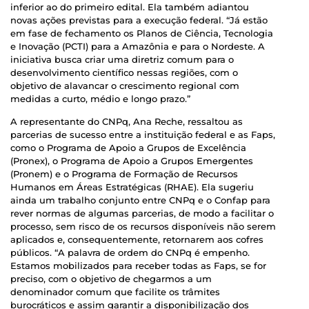
inferior ao do primeiro edital. Ela também adiantou
novas ações previstas para a execução federal. “Já estão
em fase de fechamento os Planos de Ciência, Tecnologia
e Inovação (PCTI) para a Amazônia e para o Nordeste. A
iniciativa busca criar uma diretriz comum para o
desenvolvimento científico nessas regiões, com o
objetivo de alavancar o crescimento regional com
medidas a curto, médio e longo prazo.”
A representante do CNPq, Ana Reche, ressaltou as
parcerias de sucesso entre a instituição federal e as Faps,
como o Programa de Apoio a Grupos de Excelência
(Pronex), o Programa de Apoio a Grupos Emergentes
(Pronem) e o Programa de Formação de Recursos
Humanos em Áreas Estratégicas (RHAE). Ela sugeriu
ainda um trabalho conjunto entre CNPq e o Confap para
rever normas de algumas parcerias, de modo a facilitar o
processo, sem risco de os recursos disponíveis não serem
aplicados e, consequentemente, retornarem aos cofres
públicos. “A palavra de ordem do CNPq é empenho.
Estamos mobilizados para receber todas as Faps, se for
preciso, com o objetivo de chegarmos a um
denominador comum que facilite os trâmites
burocráticos e assim garantir a disponibilização dos