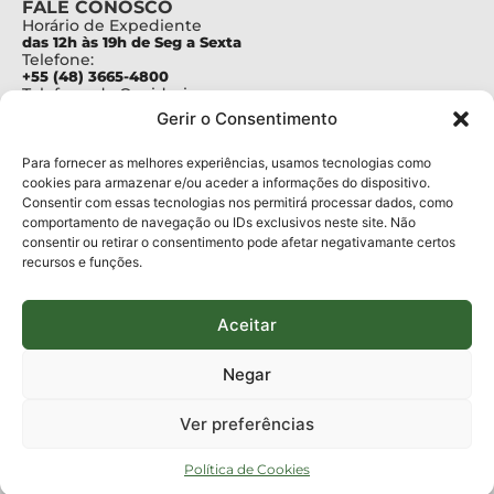
FALE CONOSCO
Horário de Expediente
das 12h às 19h de Seg a Sexta
Telefone:
+55 (48) 3665-4800
Telefone da Ouvidoria
0800-6448500
Gerir o Consentimento
E-mails:
protocolo@fapesc.sc.gov.br
Para assuntos relacionados à Pesquisa
Para fornecer as melhores experiências, usamos tecnologias como
pesquisa@fapesc.sc.gov.br
cookies para armazenar e/ou aceder a informações do dispositivo.
Para assuntos relacionados à Inovação
Consentir com essas tecnologias nos permitirá processar dados, como
inovacao@fapesc.sc.gov.br
comportamento de navegação ou IDs exclusivos neste site. Não
Para assuntos relacionados à Bolsas
consentir ou retirar o consentimento pode afetar negativamante certos
bolsas@fapesc.sc.gov.br
recursos e funções.
Para assuntos relacionados à Prestação de Contas
prestacaodecontas@fapesc.sc.gov.br
Para assuntos relacionados à Plataforma
plataforma@fapesc.sc.gov.br
Aceitar
Encarregado de dados
Jair Artur da Silva dpo@fapesc.sc.gov.br 3665-4831
Negar
ENDEREÇO
ParqTec Alfa – Rodovia José Carlos Daux, 600 (SC-401),
Ver preferências
km 01, Módulo 12A, Edifício Fapesc / Celta, 5° andar
Bairro
João Paulo, Florianópolis, SC
Política de Cookies
CEP
88030 - 902