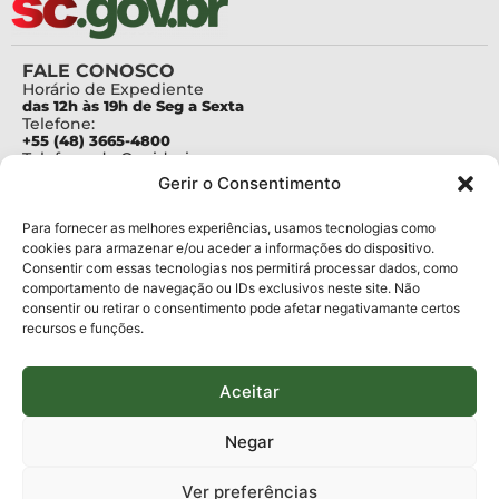
FALE CONOSCO
Horário de Expediente
das 12h às 19h de Seg a Sexta
Telefone:
+55 (48) 3665-4800
Telefone da Ouvidoria
0800-6448500
Gerir o Consentimento
E-mails:
protocolo@fapesc.sc.gov.br
Para assuntos relacionados à Pesquisa
Para fornecer as melhores experiências, usamos tecnologias como
pesquisa@fapesc.sc.gov.br
cookies para armazenar e/ou aceder a informações do dispositivo.
Para assuntos relacionados à Inovação
Consentir com essas tecnologias nos permitirá processar dados, como
inovacao@fapesc.sc.gov.br
comportamento de navegação ou IDs exclusivos neste site. Não
Para assuntos relacionados à Bolsas
consentir ou retirar o consentimento pode afetar negativamante certos
bolsas@fapesc.sc.gov.br
recursos e funções.
Para assuntos relacionados à Prestação de Contas
prestacaodecontas@fapesc.sc.gov.br
Para assuntos relacionados à Plataforma
plataforma@fapesc.sc.gov.br
Aceitar
Encarregado de dados
Jair Artur da Silva dpo@fapesc.sc.gov.br 3665-4831
Negar
ENDEREÇO
ParqTec Alfa – Rodovia José Carlos Daux, 600 (SC-401),
Ver preferências
km 01, Módulo 12A, Edifício Fapesc / Celta, 5° andar