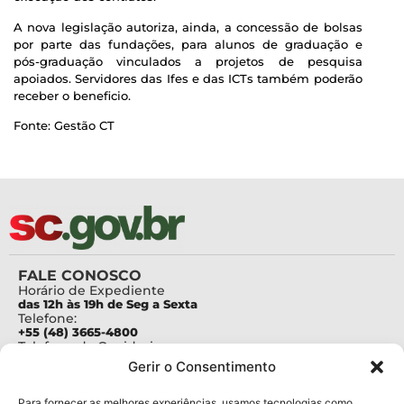
A nova legislação autoriza, ainda, a concessão de bolsas
por parte das fundações, para alunos de graduação e
pós-graduação vinculados a projetos de pesquisa
apoiados. Servidores das Ifes e das ICTs também poderão
receber o beneficio.
Fonte: Gestão CT
FALE CONOSCO
Horário de Expediente
das 12h às 19h de Seg a Sexta
Telefone:
+55 (48) 3665-4800
Telefone da Ouvidoria
0800-6448500
Gerir o Consentimento
E-mails:
protocolo@fapesc.sc.gov.br
Para assuntos relacionados à Pesquisa
Para fornecer as melhores experiências, usamos tecnologias como