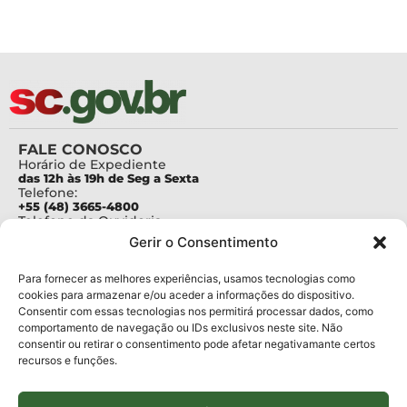
FALE CONOSCO
Horário de Expediente
das 12h às 19h de Seg a Sexta
Telefone:
+55 (48) 3665-4800
Telefone da Ouvidoria
0800-6448500
Gerir o Consentimento
E-mails:
protocolo@fapesc.sc.gov.br
Para assuntos relacionados à Pesquisa
Para fornecer as melhores experiências, usamos tecnologias como
pesquisa@fapesc.sc.gov.br
cookies para armazenar e/ou aceder a informações do dispositivo.
Para assuntos relacionados à Inovação
Consentir com essas tecnologias nos permitirá processar dados, como
inovacao@fapesc.sc.gov.br
comportamento de navegação ou IDs exclusivos neste site. Não
Para assuntos relacionados à Bolsas
consentir ou retirar o consentimento pode afetar negativamante certos
bolsas@fapesc.sc.gov.br
recursos e funções.
Para assuntos relacionados à Prestação de Contas
prestacaodecontas@fapesc.sc.gov.br
Para assuntos relacionados à Plataforma
plataforma@fapesc.sc.gov.br