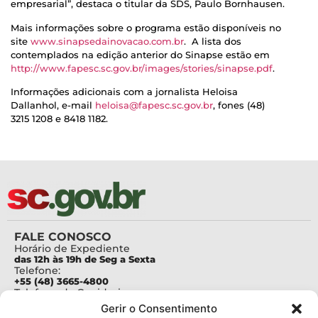
empresarial”, destaca o titular da SDS, Paulo Bornhausen.
Mais informações sobre o programa estão disponíveis no
site
www.sinapsedainovacao.com.br
. A lista dos
contemplados na edição anterior do Sinapse estão em
http://www.fapesc.sc.gov.br/images/stories/sinapse.pdf
.
Informações adicionais com a jornalista Heloisa
Dallanhol, e-mail
heloisa@fapesc.sc.gov.br
, fones (48)
3215 1208 e 8418 1182.
FALE CONOSCO
Horário de Expediente
das 12h às 19h de Seg a Sexta
Telefone:
+55 (48) 3665-4800
Telefone da Ouvidoria
0800-6448500
Gerir o Consentimento
E-mails: