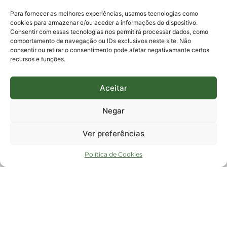
protocolo@fapesc.sc.gov.br
Para assuntos relacionados à Pesquisa
Para fornecer as melhores experiências, usamos tecnologias como
pesquisa@fapesc.sc.gov.br
cookies para armazenar e/ou aceder a informações do dispositivo.
Para assuntos relacionados à Inovação
Consentir com essas tecnologias nos permitirá processar dados, como
inovacao@fapesc.sc.gov.br
comportamento de navegação ou IDs exclusivos neste site. Não
Para assuntos relacionados à Bolsas
consentir ou retirar o consentimento pode afetar negativamante certos
bolsas@fapesc.sc.gov.br
recursos e funções.
Para assuntos relacionados à Prestação de Contas
prestacaodecontas@fapesc.sc.gov.br
Para assuntos relacionados à Plataforma
plataforma@fapesc.sc.gov.br
Aceitar
Encarregado de dados
Jair Artur da Silva dpo@fapesc.sc.gov.br 3665-4831
Negar
ENDEREÇO
ParqTec Alfa – Rodovia José Carlos Daux, 600 (SC-401),
Ver preferências
km 01, Módulo 12A, Edifício Fapesc / Celta, 5° andar
Bairro
João Paulo, Florianópolis, SC
Política de Cookies
CEP
88030 - 902
Política de privacidade
Copyright © 2023 Todos os Direitos Reservados SC - Governo de Santa
Catarina |
Desenvolvedor - FAPESC