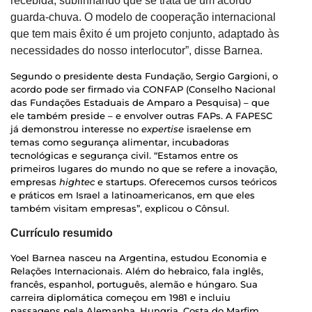
recebida, sublinhando que se trata de um acordo
guarda-chuva. O modelo de cooperação internacional
que tem mais êxito é um projeto conjunto, adaptado às
necessidades do nosso interlocutor”, disse Barnea.
Segundo o presidente desta Fundação, Sergio Gargioni, o
acordo pode ser firmado via CONFAP (Conselho Nacional
das Fundações Estaduais de Amparo a Pesquisa) – que
ele também preside – e envolver outras FAPs. A FAPESC
já demonstrou interesse no
expertise
israelense em
temas como segurança alimentar, incubadoras
tecnológicas e segurança civil. “Estamos entre os
primeiros lugares do mundo no que se refere a inovação,
empresas
hightec
e startups. Oferecemos cursos teóricos
e práticos em Israel a latinoamericanos, em que eles
também visitam empresas”, explicou o Cônsul.
Currículo resumido
Yoel Barnea nasceu na Argentina, estudou Economia e
Relações Internacionais. Além do hebraico, fala inglês,
francês, espanhol, português, alemão e húngaro. Sua
carreira diplomática começou em 1981 e incluiu
passagens pela Alemanha, Hungria, Costa do Marfim,