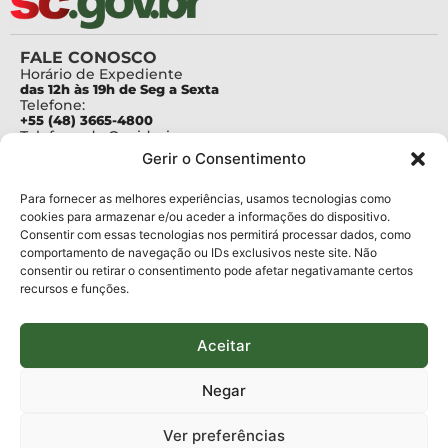
FALE CONOSCO
Horário de Expediente
das 12h às 19h de Seg a Sexta
Telefone:
+55 (48) 3665-4800
Telefone da Ouvidoria
0800-6448500
Gerir o Consentimento
E-mails:
protocolo@fapesc.sc.gov.br
Para assuntos relacionados à Pesquisa
Para fornecer as melhores experiências, usamos tecnologias como
pesquisa@fapesc.sc.gov.br
cookies para armazenar e/ou aceder a informações do dispositivo.
Para assuntos relacionados à Inovação
Consentir com essas tecnologias nos permitirá processar dados, como
inovacao@fapesc.sc.gov.br
comportamento de navegação ou IDs exclusivos neste site. Não
Para assuntos relacionados à Bolsas
consentir ou retirar o consentimento pode afetar negativamante certos
bolsas@fapesc.sc.gov.br
recursos e funções.
Para assuntos relacionados à Prestação de Contas
prestacaodecontas@fapesc.sc.gov.br
Para assuntos relacionados à Plataforma
plataforma@fapesc.sc.gov.br
Aceitar
Encarregado de dados
Jair Artur da Silva dpo@fapesc.sc.gov.br 3665-4831
Negar
ENDEREÇO
ParqTec Alfa – Rodovia José Carlos Daux, 600 (SC-401),
Ver preferências
km 01, Módulo 12A, Edifício Fapesc / Celta, 5° andar